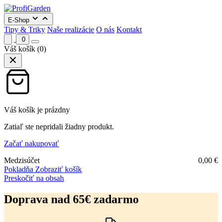
E-Shop
Tipy & Triky
Naše realizácie
O nás
Kontakt
0
Váš košík
(0)
Váš košík je prázdny
Zatiaľ ste nepridali žiadny produkt.
Začať nakupovať
Medzisúčet
0,00
€
Pokladňa
Zobraziť košík
Preskočiť na obsah
Doprava nad 65€ zadarmo