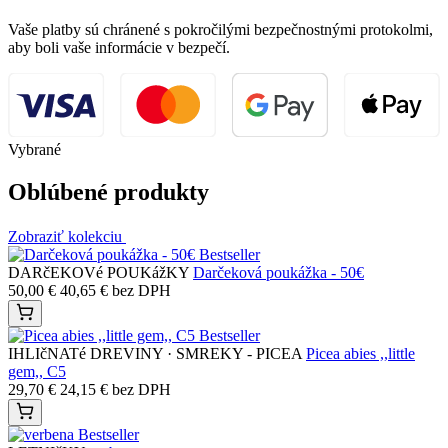
Vaše platby sú chránené s pokročilými bezpečnostnými protokolmi,
aby boli vaše informácie v bezpečí.
Vybrané
Oblúbené produkty
Zobraziť kolekciu
Bestseller
DARčEKOVé POUKážKY
Darčeková poukážka - 50€
50,00
€
40,65
€
bez DPH
Bestseller
IHLIčNATé DREVINY · SMREKY - PICEA
Picea abies ,,little
gem,, C5
29,70
€
24,15
€
bez DPH
Bestseller