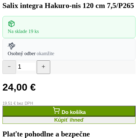
Salix integra Hakuro-nis 120 cm 7,5/P265
Na sklade
19 ks
Osobný odber
okamžite
24,00
€
19,51
€
bez DPH
Do košíka
Kúpiť ihneď
Plaťte pohodlne a bezpečne