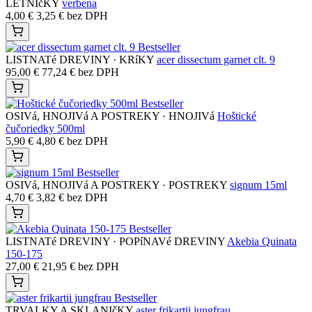
LETNIčKY
verbena
4,00
€
3,25
€
bez DPH
Bestseller
LISTNATé DREVINY · KRíKY
acer dissectum garnet clt. 9
95,00
€
77,24
€
bez DPH
Bestseller
OSIVá, HNOJIVá A POSTREKY · HNOJIVá
Hoštické
čučoriedky 500ml
5,90
€
4,80
€
bez DPH
Bestseller
OSIVá, HNOJIVá A POSTREKY · POSTREKY
signum 15ml
4,70
€
3,82
€
bez DPH
Bestseller
LISTNATé DREVINY · POPíNAVé DREVINY
Akebia Quinata
150-175
27,00
€
21,95
€
bez DPH
Bestseller
TRVALKY A SKLANIčKY
aster frikartii jungfrau