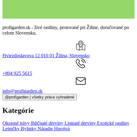
profigarden.sk - živé rastliny, pestované pri Žiline, doručované po
celom Slovensku.
Hviezdoslavova 12 010 01 Žilina, Slovensko
+804 925 5615
info@profigarden.sk
@profigarden | všetky práva vyhradené
Kategórie
Okrasné trávy
Ihličnaté dreviny
Listnaté dreviny
Exotické rastliny
Letničky
Bylinky
Náradie
Hnojivá