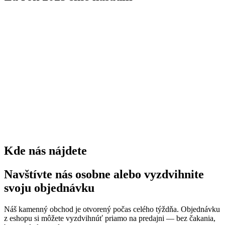
stromov
0
kríkov
0
trvaliek
0
Kde nás nájdete
Navštívte nás osobne alebo vyzdvihnite
svoju objednávku
Náš kamenný obchod je otvorený počas celého týždňa. Objednávku
z eshopu si môžete vyzdvihnúť priamo na predajni — bez čakania,