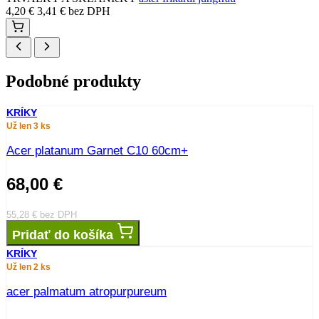
4,20
€
3,41
€
bez DPH
Podobné produkty
KRÍKY
Už len 3 ks
Acer platanum Garnet C10 60cm+
68,00
€
55,28
€
bez DPH
Pridať do košíka
KRÍKY
Už len 2 ks
acer palmatum atropurpureum