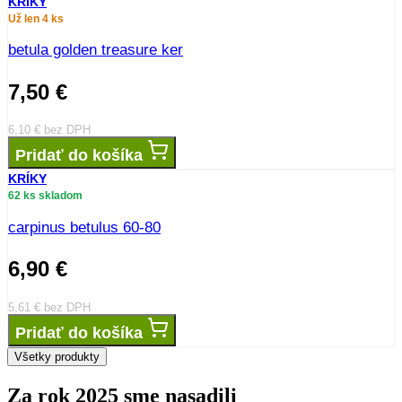
KRÍKY
Už len 4 ks
betula golden treasure ker
7,50
€
6,10
€
bez DPH
Pridať do košíka
KRÍKY
62 ks skladom
carpinus betulus 60-80
6,90
€
5,61
€
bez DPH
Pridať do košíka
Všetky produkty
Za rok 2025 sme nasadili