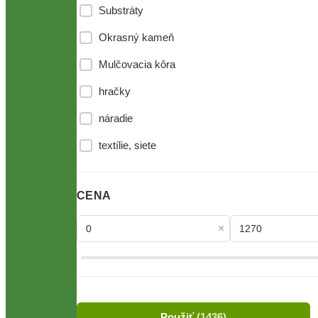
Substráty
Okrasný kameň
Mulčovacia kôra
hračky
náradie
textílie, siete
kvetináče
CENA
Vianočný tovar
cibuľoviny
×
Vianočný stromček v kvetináči
Stojany
Ihličnaté dreviny
Použiť
(1436)