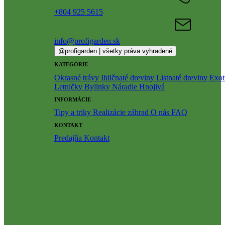
+804 925 5615
info@profigarden.sk
@profigarden | všetky práva vyhradené
KATEGÓRIE
Okrasné trávy
Ihličnaté dreviny
Listnaté dreviny
Exot
Letničky
Bylinky
Náradie
Hnojivá
INFORMÁCIE
Tipy a triky
Realizácie záhrad
O nás
FAQ
KONTAKT
Predajňa
Kontakt