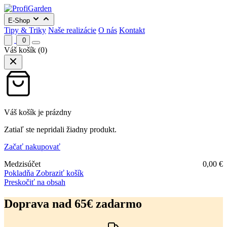
E-Shop
Tipy & Triky
Naše realizácie
O nás
Kontakt
0
Váš košík
(0)
Váš košík je prázdny
Zatiaľ ste nepridali žiadny produkt.
Začať nakupovať
Medzisúčet
0,00
€
Pokladňa
Zobraziť košík
Preskočiť na obsah
Doprava nad 65€ zadarmo