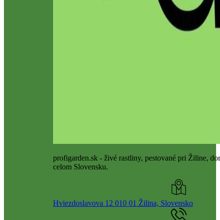
profigarden.sk - živé rastliny, pestované pri Žiline, d
celom Slovensku.
Hviezdoslavova 12 010 01 Žilina, Slovensko