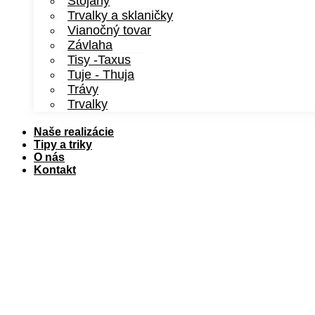
Stojany
Trvalky a sklaničky
Vianočný tovar
Závlaha
Tisy -Taxus
Tuje - Thuja
Trávy
Trvalky
Naše realizácie
Tipy a triky
O nás
Kontakt