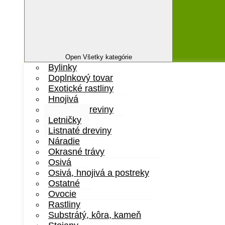
Open Všetky kategórie
Bylinky
Doplnkový tovar
Exotické rastliny
Hnojivá
Ihličnaté dreviny
Letničky
Listnaté dreviny
Náradie
Okrasné trávy
Osivá
Osivá, hnojivá a postreky
Ostatné
Ovocie
Rastliny
Substrátý, kôra, kameň