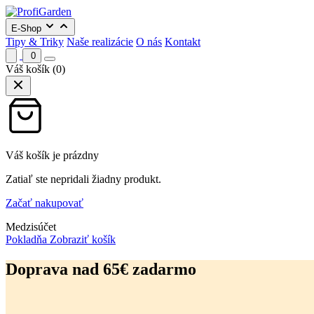
E-Shop
Tipy & Triky
Naše realizácie
O nás
Kontakt
0
Váš košík
(0)
Váš košík je prázdny
Zatiaľ ste nepridali žiadny produkt.
Začať nakupovať
Medzisúčet
Pokladňa
Zobraziť košík
Preskočiť
na
Doprava nad 65€ zadarmo
obsah