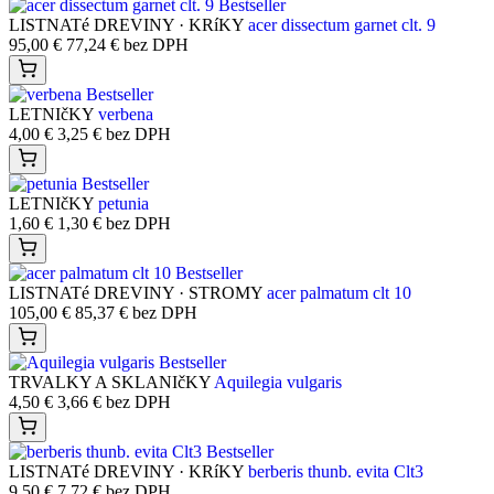
Bestseller
LISTNATé DREVINY · KRíKY
acer dissectum garnet clt. 9
95,00
€
77,24
€
bez DPH
Bestseller
LETNIčKY
verbena
4,00
€
3,25
€
bez DPH
Bestseller
LETNIčKY
petunia
1,60
€
1,30
€
bez DPH
Bestseller
LISTNATé DREVINY · STROMY
acer palmatum clt 10
105,00
€
85,37
€
bez DPH
Bestseller
TRVALKY A SKLANIčKY
Aquilegia vulgaris
4,50
€
3,66
€
bez DPH
Bestseller
LISTNATé DREVINY · KRíKY
berberis thunb. evita Clt3
9,50
€
7,72
€
bez DPH