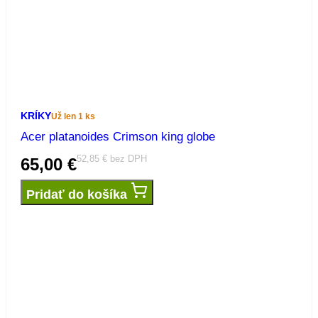
KRÍKY
Už len 1 ks
Acer platanoides Crimson king globe
52,85
€
bez DPH
65,00
€
Pridať do košíka