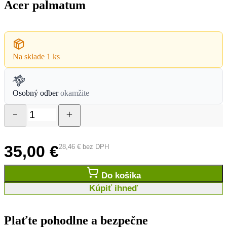
Acer palmatum
Na sklade
1 ks
Osobný odber
okamžite
35,00
€
28,46
€
bez DPH
Do košíka
Kúpiť ihneď
Plaťte pohodlne a bezpečne