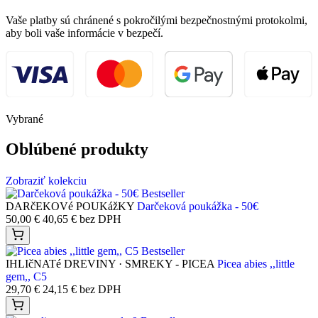
Vaše platby sú chránené s pokročilými bezpečnostnými protokolmi,
aby boli vaše informácie v bezpečí.
Vybrané
Oblúbené produkty
Zobraziť kolekciu
Bestseller
DARčEKOVé POUKážKY
Darčeková poukážka - 50€
50,00
€
40,65
€
bez DPH
Bestseller
IHLIčNATé DREVINY · SMREKY - PICEA
Picea abies ,,little
gem,, C5
29,70
€
24,15
€
bez DPH