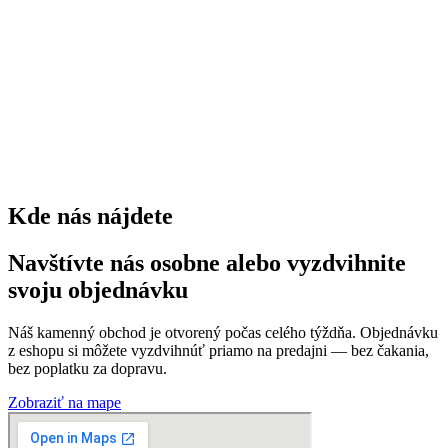
kríkov
0
trvaliek
0
Kde nás nájdete
Navštívte nás osobne alebo vyzdvihnite
svoju objednávku
Náš kamenný obchod je otvorený počas celého týždňa. Objednávku
z eshopu si môžete vyzdvihnúť priamo na predajni — bez čakania,
bez poplatku za dopravu.
Zobraziť na mape