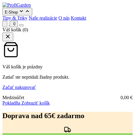
E-Shop
Tipy & Triky
Naše realizácie
O nás
Kontakt
0
Váš košík
(0)
Váš košík je prázdny
Zatiaľ ste nepridali žiadny produkt.
Začať nakupovať
Medzisúčet
0,00
€
Pokladňa
Zobraziť košík
Preskočiť
na
Doprava nad 65€ zadarmo
obsah