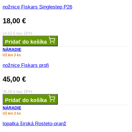
nožnice Fiskars Singlestep P26
18,00
€
14,63
€
bez DPH
Pridať do košíka
NÁRADIE
Už len 3 ks
nožnice Fiskars profi
45,00
€
36,59
€
bez DPH
Pridať do košíka
NÁRADIE
Už len 3 ks
lopatka široká Rosteto-oranž