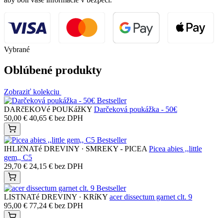
Vybrané
Oblúbené produkty
Zobraziť kolekciu
Bestseller
DARčEKOVé POUKážKY
Darčeková poukážka - 50€
50,00
€
40,65
€
bez DPH
Bestseller
IHLIčNATé DREVINY · SMREKY - PICEA
Picea abies ,,little
gem,, C5
29,70
€
24,15
€
bez DPH
Bestseller
LISTNATé DREVINY · KRíKY
acer dissectum garnet clt. 9
95,00
€
77,24
€
bez DPH