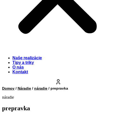
Naše realizácie
Tipy a triky
O nás
Kontakt
Domov
/
Náradie
/
náradie
/ prepravka
náradie
prepravka