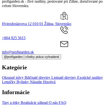
profigarden.sk - živé rastliny, pestované pri Žiline, doručované po
celom Slovensku.
Hviezdoslavova 12 010 01 Žilina, Slovensko
+804 925 5615
info@profigarden.sk
@profigarden | všetky práva vyhradené
Kategórie
Okrasné trávy
Ihličnaté dreviny
Listnaté dreviny
Exotické rastliny
Letničky
Bylinky
Náradie
Hnojivá
Informácie
Tipy a triky
Realizácie záhrad
O nás
FAQ