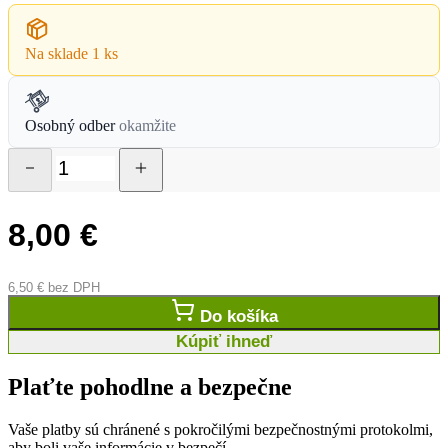
Na sklade
1 ks
Osobný odber
okamžite
8,00
€
6,50
€
bez DPH
Do košíka
Kúpiť ihneď
Plaťte pohodlne a bezpečne
Vaše platby sú chránené s pokročilými bezpečnostnými protokolmi,
aby boli vaše informácie v bezpečí.