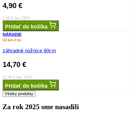
4,90
€
3,98
€
bez DPH
Pridať do košíka
NÁRADIE
Už len 2 ks
záhradné nožnice 60cm
14,70
€
11,95
€
bez DPH
Pridať do košíka
Všetky produkty
Za rok 2025 sme nasadili
stromov
0