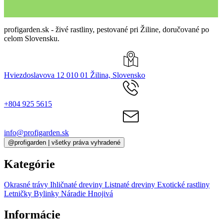
profigarden.sk - živé rastliny, pestované pri Žiline, doručované po
celom Slovensku.
Hviezdoslavova 12 010 01 Žilina, Slovensko
+804 925 5615
info@profigarden.sk
@profigarden | všetky práva vyhradené
Kategórie
Okrasné trávy
Ihličnaté dreviny
Listnaté dreviny
Exotické rastliny
Letničky
Bylinky
Náradie
Hnojivá
Informácie