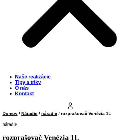
Naše realizácie
Tipy a triky
O nás
Kontakt
Domov
/
Náradie
/
náradie
/ rozprašovač Venézia 1L
náradie
rozprašovač Venézia 1L