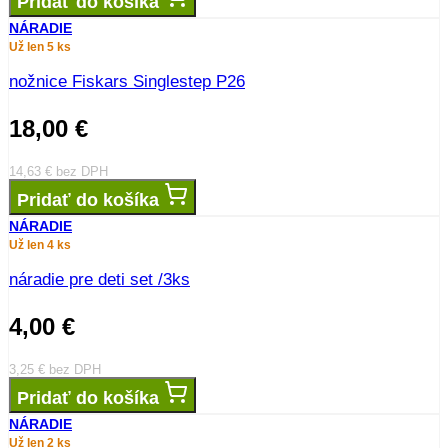
Pridať do košíka
NÁRADIE
Už len 5 ks
nožnice Fiskars Singlestep P26
18,00
€
14,63
€
bez DPH
Pridať do košíka
NÁRADIE
Už len 4 ks
náradie pre deti set /3ks
4,00
€
3,25
€
bez DPH
Pridať do košíka
NÁRADIE
Už len 2 ks