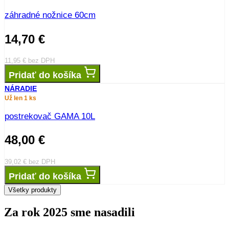
záhradné nožnice 60cm
14,70
€
11,95
€
bez DPH
Pridať do košíka
NÁRADIE
Už len 1 ks
postrekovač GAMA 10L
48,00
€
39,02
€
bez DPH
Pridať do košíka
Všetky produkty
Za rok 2025 sme nasadili