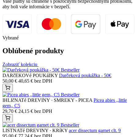
Vaše platby sú chránené s pokročilými bezpečnostnými protokolmi,
aby boli vaše informácie v bezpečí.
Vybrané
Oblúbené produkty
Zobraziť kolekciu
Bestseller
DARčEKOVé POUKážKY
Darčeková poukážka - 50€
50,00
€
40,65
€
bez DPH
Bestseller
IHLIčNATé DREVINY · SMREKY - PICEA
Picea abies ,,little
gem,, C5
29,70
€
24,15
€
bez DPH
Bestseller
LISTNATé DREVINY · KRíKY
acer dissectum garnet clt. 9
95,00
€
77,24
€
bez DPH