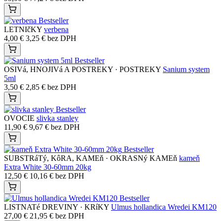
Bestseller
LETNIčKY
verbena
4,00
€
3,25
€
bez DPH
Bestseller
OSIVá, HNOJIVá A POSTREKY · POSTREKY
Sanium system
5ml
3,50
€
2,85
€
bez DPH
Bestseller
OVOCIE
slivka stanley
11,90
€
9,67
€
bez DPH
Bestseller
SUBSTRáTý, KôRA, KAMEň · OKRASNý KAMEň
kameň
Extra White 30-60mm 20kg
12,50
€
10,16
€
bez DPH
Bestseller
LISTNATé DREVINY · KRíKY
Ulmus hollandica Wredei KM120
27,00
€
21,95
€
bez DPH