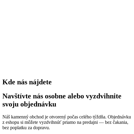
stromov
0
kríkov
0
trvaliek
0
Kde nás nájdete
Navštívte nás osobne alebo vyzdvihnite
svoju objednávku
Náš kamenný obchod je otvorený počas celého týždňa. Objednávku
z eshopu si môžete vyzdvihnúť priamo na predajni — bez čakania,
bez poplatku za dopravu.