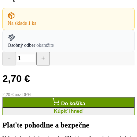
Na sklade
1 ks
Osobný odber
okamžite
2,70
€
2,20
€
bez DPH
Do košíka
Kúpiť ihneď
Plaťte pohodlne a bezpečne