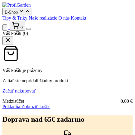
E-Shop
Tipy & Triky
Naše realizácie
O nás
Kontakt
0
Váš košík
(0)
Váš košík je prázdny
Zatiaľ ste nepridali žiadny produkt.
Začať nakupovať
Medzisúčet
0,00
€
Pokladňa
Zobraziť košík
Preskočiť
na
Doprava nad 65€ zadarmo
obsah