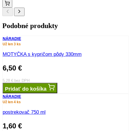
Podobné produkty
NÁRADIE
Už len 3 ks
MOTYČKA s kypričom pôdy 330mm
6,50
€
5,28
€
bez DPH
Pridať do košíka
NÁRADIE
Už len 4 ks
postrekovač 750 ml
1,60
€