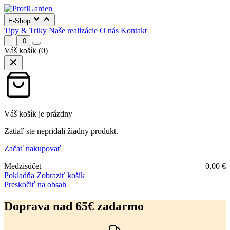
E-Shop
Tipy & Triky
Naše realizácie
O nás
Kontakt
0
Váš košík
(0)
Váš košík je prázdny
Zatiaľ ste nepridali žiadny produkt.
Začať nakupovať
Medzisúčet
0,00
€
Pokladňa
Zobraziť košík
Preskočiť na obsah
Doprava nad 65€ zadarmo