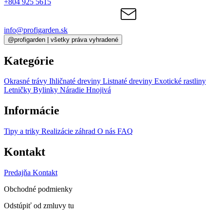
+804 925 5615
info@profigarden.sk
@profigarden | všetky práva vyhradené
Kategórie
Okrasné trávy
Ihličnaté dreviny
Listnaté dreviny
Exotické rastliny
Letničky
Bylinky
Náradie
Hnojivá
Informácie
Tipy a triky
Realizácie záhrad
O nás
FAQ
Kontakt
Predajňa
Kontakt
Obchodné podmienky
Odstúpiť od zmluvy tu