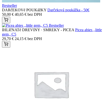
Bestseller
DARčEKOVé POUKážKY
Darčeková poukážka - 50€
50,00
€
40,65
€
bez DPH
Bestseller
IHLIčNATé DREVINY · SMREKY - PICEA
Picea abies ,,little
gem,, C5
29,70
€
24,15
€
bez DPH