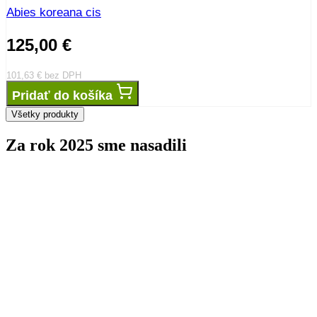
Abies koreana cis
125,00
€
101,63
€
bez DPH
Pridať do košíka
Všetky produkty
Za rok 2025 sme nasadili
stromov
0
kríkov
0
trvaliek