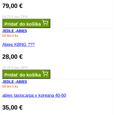
79,00
€
64,23
€
bez DPH
Pridať do košíka
JEDLE -ABIES
Už len 2 ks
Abies KBNG ???
28,00
€
22,76
€
bez DPH
Pridať do košíka
JEDLE -ABIES
Už len 1 ks
abies lasiocarpa x koreana 40-60
35,00
€