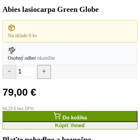
Naše realizácie
Tipy a triky
O nás
Kontakt
Domov
/
Ihličnaté dreviny
/
Jedle -Abies
/ Abies lasiocarpa
Green Globe
Jedle -Abies
Abies lasiocarpa Green Globe