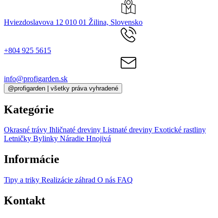
profigarden.sk - živé rastliny, pestované pri Žiline, doručované po
celom Slovensku.