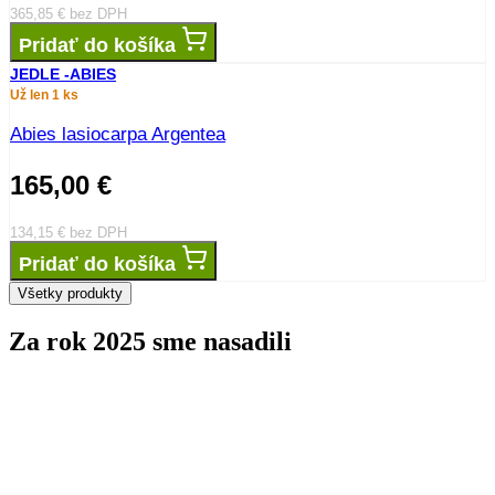
31,71
€
bez DPH
Pridať do košíka
JEDLE -ABIES
Už len 3 ks
abies koreana Silberlocke 30-40
33,00
€
26,83
€
bez DPH
Pridať do košíka
JEDLE -ABIES
Už len 1 ks
Abies nordmanniana Pendula 200-225
450,00
€
365,85
€
bez DPH