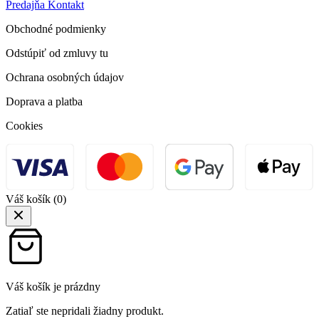
Hviezdoslavova 12 010 01 Žilina, Slovensko
+804 925 5615
info@profigarden.sk
@profigarden | všetky práva vyhradené
Kategórie
Okrasné trávy
Ihličnaté dreviny
Listnaté dreviny
Exotické rastliny
Letničky
Bylinky
Náradie
Hnojivá
Informácie
Tipy a triky
Realizácie záhrad
O nás
FAQ
Kontakt
Predajňa
Kontakt