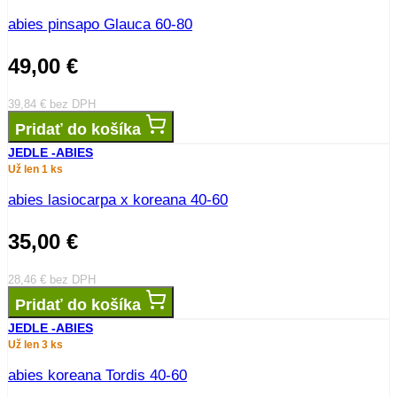
Už len 1 ks
Abies koreana ,,Inge,,
65,00
€
52,85
€
bez DPH
Pridať do košíka
JEDLE -ABIES
Už len 1 ks
Abies procumbens
45,00
€
36,59
€
bez DPH
Pridať do košíka
JEDLE -ABIES
Už len 3 ks
abies pinsapo Glauca 60-80