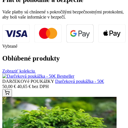
Na sklade
0 ks
Osobný odber
okamžite
79,00
€
64,23
€
bez DPH
Do košíka
Kúpiť ihneď
Plaťte pohodlne a bezpečne