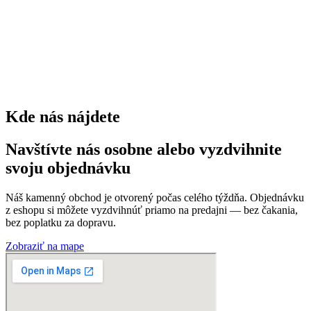
Pridať do košíka
JEDLE -ABIES
Už len 1 ks
Abies lasiocarpa Argentea
165,00
€
134,15
€
bez DPH
Pridať do košíka
Všetky produkty
Za rok 2025 sme nasadili
stromov
0
kríkov
0