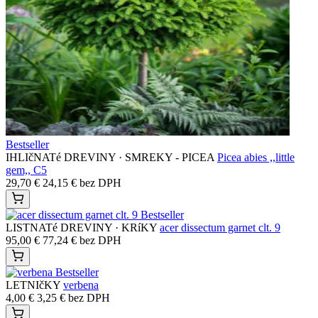
Vaše platby sú chránené s pokročilými bezpečnostnými protokolmi,
aby boli vaše informácie v bezpečí.
Vybrané
Oblúbené produkty
Zobraziť kolekciu
Bestseller
DARčEKOVé POUKážKY
Darčeková poukážka - 50€
50,00
€
40,65
€
bez DPH