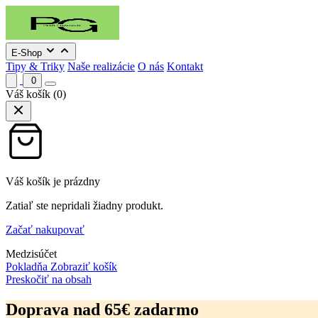
E-Shop
Tipy & Triky
Naše realizácie
O nás
Kontakt
0
Váš košík
(0)
Váš košík je prázdny
Zatiaľ ste nepridali žiadny produkt.
Začať nakupovať
Medzisúčet
Pokladňa
Zobraziť košík
Preskočiť na obsah
Doprava nad 65€ zadarmo