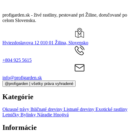
profigarden.sk - živé rastliny, pestované pri Žiline, doručované po
celom Slovensku.
Hviezdoslavova 12 010 01 Žilina, Slovensko
+804 925 5615
info@profigarden.sk
@profigarden | všetky práva vyhradené
Kategórie
Okrasné trávy
Ihličnaté dreviny
Listnaté dreviny
Exotické rastliny
Letničky
Bylinky
Náradie
Hnojivá
Informácie