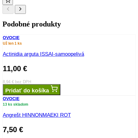
Podobné produkty
OVOCIE
Už len 1 ks
Actinidia arguta ISSAI-samoopelivá
11,00
€
8,94
€
bez DPH
Pridať do košíka
OVOCIE
13 ks skladom
Angrešt HINNONMAEKI ROT
7,50
€