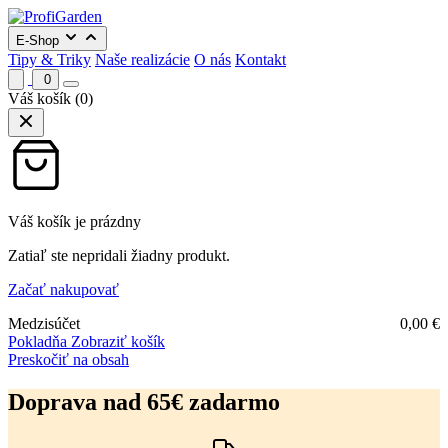
E-Shop
Tipy & Triky
Naše realizácie
O nás
Kontakt
0
Váš košík
(0)
Váš košík je prázdny
Zatiaľ ste nepridali žiadny produkt.
Začať nakupovať
Medzisúčet
0,00
€
Pokladňa
Zobraziť košík
Preskočiť na obsah
Doprava nad 65€ zadarmo