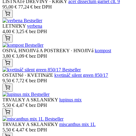
LISTNATé DREVINY · KRíKY
acer dissectum garnet clt. 9
95,00
€
77,24
€
bez DPH
Bestseller
LETNIčKY
verbena
4,00
€
3,25
€
bez DPH
Bestseller
OSIVá, HNOJIVá A POSTREKY · HNOJIVá
kompost
3,80
€
3,09
€
bez DPH
Bestseller
OSTATNé · KVETINáčE
kvetináč silent green 850/17
9,50
€
7,72
€
bez DPH
Bestseller
TRVALKY A SKLANIčKY
lupinus mix
5,50
€
4,47
€
bez DPH
Bestseller
TRVALKY A SKLANIčKY
miscanthus mix 1L
5,50
€
4,47
€
bez DPH