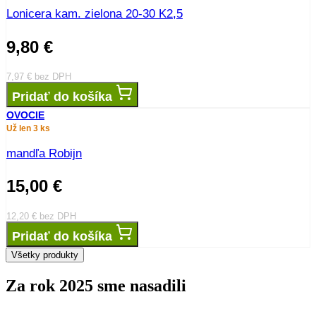
Lonicera kam. zielona 20-30 K2,5
9,80
€
7,97
€
bez DPH
Pridať do košíka
OVOCIE
Už len 3 ks
mandľa Robijn
15,00
€
12,20
€
bez DPH
Pridať do košíka
Všetky produkty
Za rok 2025 sme nasadili
stromov