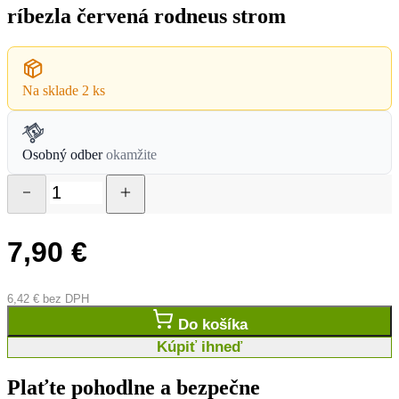
ríbezla červená rodneus strom
Na sklade
2 ks
Osobný odber
okamžite
7,90
€
6,42
€
bez DPH
Do košíka
Kúpiť ihneď
Plaťte pohodlne a bezpečne