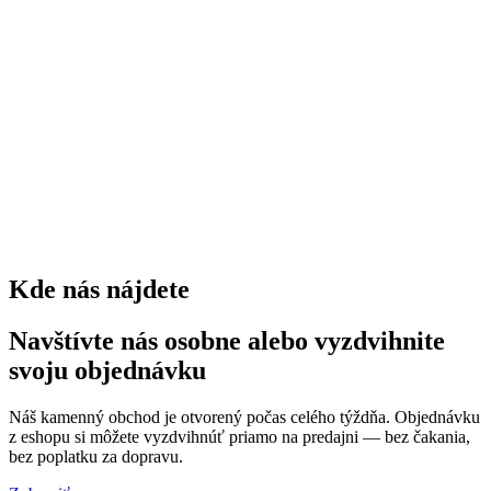
0
kríkov
0
trvaliek
0
Kde nás nájdete
Navštívte nás osobne alebo vyzdvihnite
svoju objednávku
Náš kamenný obchod je otvorený počas celého týždňa. Objednávku
z eshopu si môžete vyzdvihnúť priamo na predajni — bez čakania,
bez poplatku za dopravu.