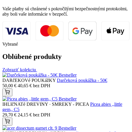
Vaše platby sú chránené s pokročilými bezpečnostnými protokolmi,
aby boli vaše informácie v bezpečí.
Vybrané
Oblúbené produkty
Zobraziť kolekciu
Bestseller
DARčEKOVé POUKážKY
Darčeková poukážka - 50€
50,00
€
40,65
€
bez DPH
Bestseller
IHLIčNATé DREVINY · SMREKY - PICEA
Picea abies ,,little
gem,, C5
29,70
€
24,15
€
bez DPH
Bestseller