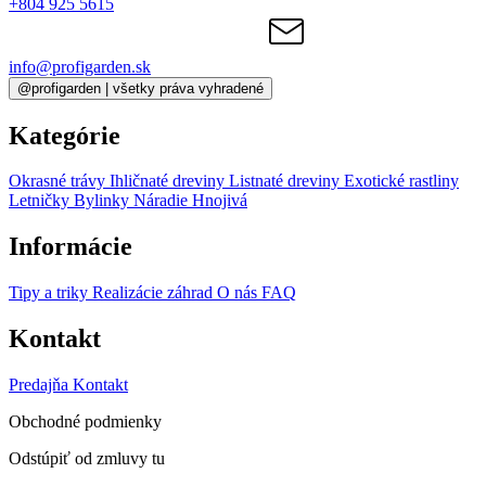
+804 925 5615
info@profigarden.sk
@profigarden | všetky práva vyhradené
Kategórie
Okrasné trávy
Ihličnaté dreviny
Listnaté dreviny
Exotické rastliny
Letničky
Bylinky
Náradie
Hnojivá
Informácie
Tipy a triky
Realizácie záhrad
O nás
FAQ
Kontakt
Predajňa
Kontakt
Obchodné podmienky
Odstúpiť od zmluvy tu