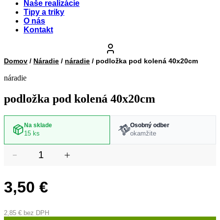
Naše realizácie
Tipy a triky
O nás
Kontakt
Domov
/
Náradie
/
náradie
/ podložka pod kolená 40x20cm
náradie
podložka pod kolená 40x20cm
Na sklade
Osobný odber
15 ks
okamžite
3,50
€
2,85
€
bez DPH