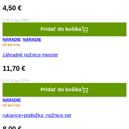
4,50
€
3,66
€
bez DPH
Pridať do košíka
NÁRADIE
,
NÁRADIE
Už len 4 ks
záhradné nožnice meister
11,70
€
9,51
€
bez DPH
Pridať do košíka
NÁRADIE
Už len 5 ks
rukavice+podložka -nožnice set
8,00
€