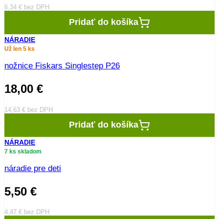
6,34
€
bez DPH
Pridať do košíka
NÁRADIE
Už len 5 ks
nožnice Fiskars Singlestep P26
18,00
€
14,63
€
bez DPH
Pridať do košíka
NÁRADIE
7 ks skladom
náradie pre deti
5,50
€
4,47
€
bez DPH