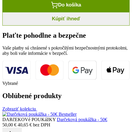
Do košíka
Kúpiť ihneď
Plaťte pohodlne a bezpečne
Vaše platby sú chránené s pokročilými bezpečnostnými protokolmi,
aby boli vaše informácie v bezpečí.
Vybrané
Oblúbené produkty
Zobraziť kolekciu
Bestseller
DARčEKOVé POUKážKY
Darčeková poukážka - 50€
50,00
€
40,65
€
bez DPH