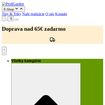
E-Shop
Tipy & Triky
Naše realizácie
O nás
Kontakt
0
Preskočiť
na
Doprava nad 65€ zadarmo
obsah
Všetky kategórie