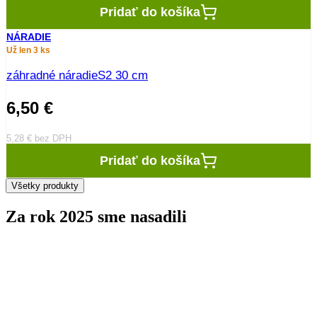
Pridať do košíka
NÁRADIE
Už len 3 ks
záhradné náradieS2 30 cm
6,50
€
5,28
€
bez DPH
Pridať do košíka
Všetky produkty
Za rok 2025 sme nasadili
stromov
0
kríkov