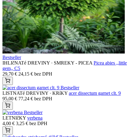
Bestseller
IHLIčNATé DREVINY · SMREKY - PICEA
Picea abies ,,little
gem,, C5
29,70
€
24,15
€
bez DPH
Bestseller
LISTNATé DREVINY · KRíKY
acer dissectum garnet clt. 9
95,00
€
77,24
€
bez DPH
Bestseller
LETNIčKY
verbena
4,00
€
3,25
€
bez DPH