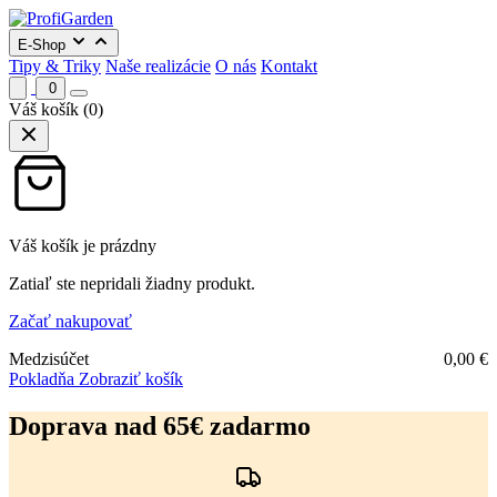
E-Shop
Tipy & Triky
Naše realizácie
O nás
Kontakt
0
Váš košík
(0)
Váš košík je prázdny
Zatiaľ ste nepridali žiadny produkt.
Začať nakupovať
Medzisúčet
0,00
€
Pokladňa
Zobraziť košík
Preskočiť
na
Doprava nad 65€ zadarmo
obsah