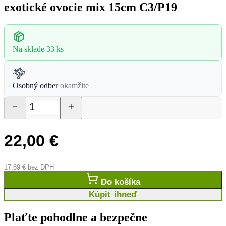
exotické ovocie mix 15cm C3/P19
Na sklade
33 ks
Osobný odber
okamžite
22,00
€
17,89
€
bez DPH
Do košíka
Kúpiť ihneď
Plaťte pohodlne a bezpečne