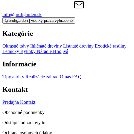
info@profigarden.sk
@profigarden | všetky práva vyhradené
Kategórie
Okrasné trávy
Ihličnaté dreviny
Listnaté dreviny
Exotické rastliny
Letničky
Bylinky
Náradie
Hnojivá
Informácie
Tipy a triky
Realizácie záhrad
O nás
FAQ
Kontakt
Predajňa
Kontakt
Obchodné podmienky
Odstúpiť od zmluvy tu
Ochrana osobných údajov