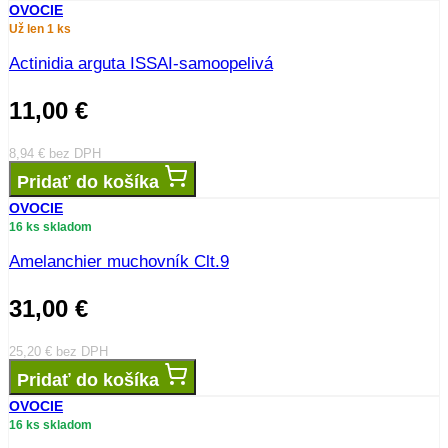
OVOCIE
Už len 1 ks
Actinidia arguta ISSAI-samoopelivá
11,00
€
8,94
€
bez DPH
Pridať do košíka
OVOCIE
16 ks skladom
Amelanchier muchovník Clt.9
31,00
€
25,20
€
bez DPH
Pridať do košíka
OVOCIE
16 ks skladom