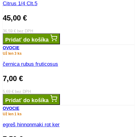
Citrus 1/4 Clt.5
45,00
€
36,59
€
bez DPH
Pridať do košíka
OVOCIE
Už len 3 ks
černica rubus fruticosus
7,00
€
5,69
€
bez DPH
Pridať do košíka
OVOCIE
Už len 1 ks
egreš hinnonmaki rot ker