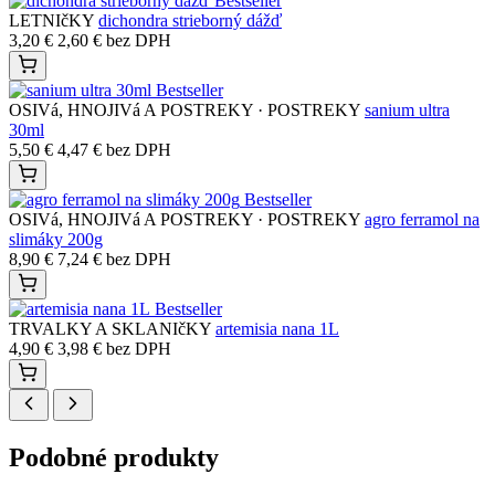
Bestseller
LETNIčKY
dichondra strieborný dážď
3,20
€
2,60
€
bez DPH
Bestseller
OSIVá, HNOJIVá A POSTREKY · POSTREKY
sanium ultra
30ml
5,50
€
4,47
€
bez DPH
Bestseller
OSIVá, HNOJIVá A POSTREKY · POSTREKY
agro ferramol na
slimáky 200g
8,90
€
7,24
€
bez DPH
Bestseller
TRVALKY A SKLANIčKY
artemisia nana 1L
4,90
€
3,98
€
bez DPH
Podobné produkty