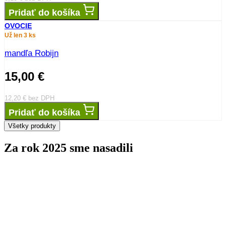
Pridať do košíka
OVOCIE
Už len 3 ks
mandľa Robijn
15,00
€
12,20
€
bez DPH
Pridať do košíka
Všetky produkty
Za rok 2025 sme nasadili
stromov
0
kríkov