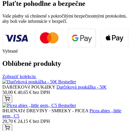
Plaťte pohodlne a bezpečne
Vaše platby sú chránené s pokročilými bezpečnostnými protokolmi,
aby boli vaše informácie v bezpečí.
Vybrané
Oblúbené produkty
Zobraziť kolekciu
Bestseller
DARčEKOVé POUKážKY
Darčeková poukážka - 50€
50,00
€
40,65
€
bez DPH
Bestseller
IHLIčNATé DREVINY · SMREKY - PICEA
Picea abies ,,little
gem,, C5
29,70
€
24,15
€
bez DPH