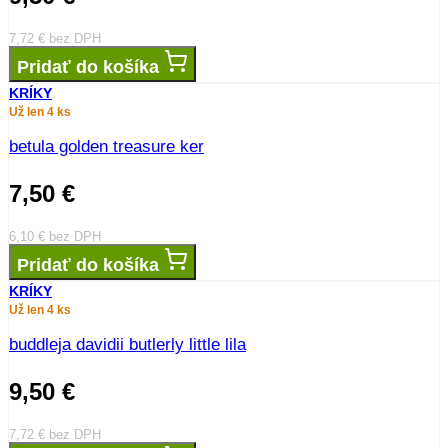
7,72
€
bez DPH
Pridať do košíka
KRÍKY
Už len 4 ks
betula golden treasure ker
7,50
€
6,10
€
bez DPH
Pridať do košíka
KRÍKY
Už len 4 ks
buddleja davidii butlerly little lila
9,50
€
7,72
€
bez DPH