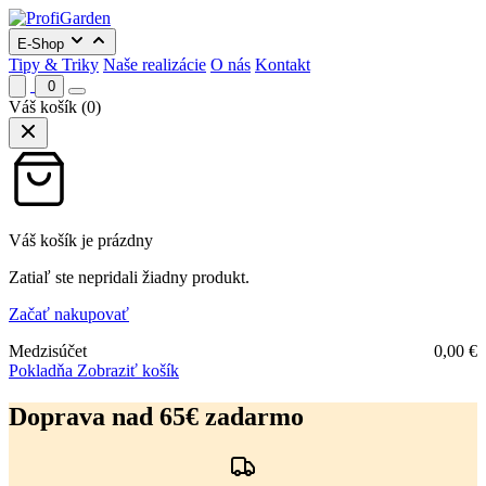
E-Shop
Tipy & Triky
Naše realizácie
O nás
Kontakt
0
Váš košík
(0)
Váš košík je prázdny
Zatiaľ ste nepridali žiadny produkt.
Začať nakupovať
Medzisúčet
0,00
€
Pokladňa
Zobraziť košík
Preskočiť
na
Doprava nad 65€ zadarmo
obsah