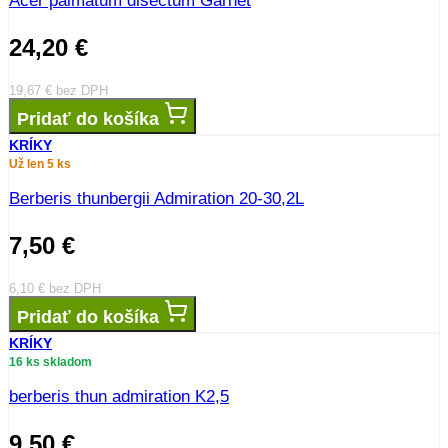
Acer palmatum disectum Garnet
24,20
€
19,67
€
bez DPH
Pridať do košíka
KRÍKY
Už len 5 ks
Berberis thunbergii Admiration 20-30,2L
7,50
€
6,10
€
bez DPH
Pridať do košíka
KRÍKY
16 ks skladom
berberis thun admiration K2,5
9,50
€