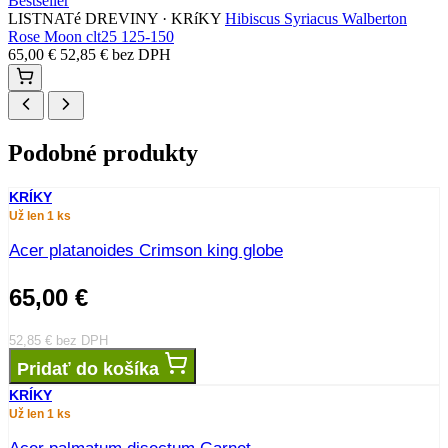
Bestseller
LISTNATé DREVINY · KRíKY
Hibiscus Syriacus Walberton
Rose Moon clt25 125-150
65,00
€
52,85
€
bez DPH
Podobné produkty
KRÍKY
Už len 1 ks
Acer platanoides Crimson king globe
65,00
€
52,85
€
bez DPH
Pridať do košíka
KRÍKY
Už len 1 ks