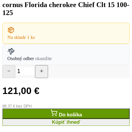
cornus Florida cherokee Chief Clt 15 100-
125
Na sklade
1 ks
Osobný odber
okamžite
121,00
€
98,37
€
bez DPH
Do košíka
Kúpiť ihneď