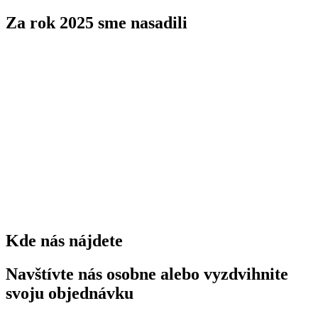
Za rok 2025 sme nasadili
stromov
0
kríkov
0
trvaliek
0
Kde nás nájdete
Navštívte nás osobne alebo vyzdvihnite
svoju objednávku