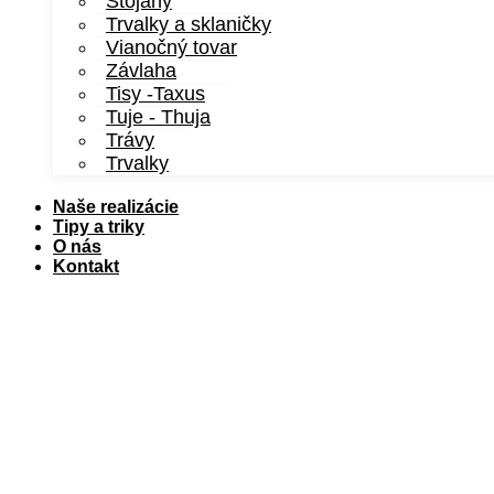
Stojany
Trvalky a sklaničky
Vianočný tovar
Závlaha
Tisy -Taxus
Tuje - Thuja
Trávy
Trvalky
Naše realizácie
Tipy a triky
O nás
Kontakt