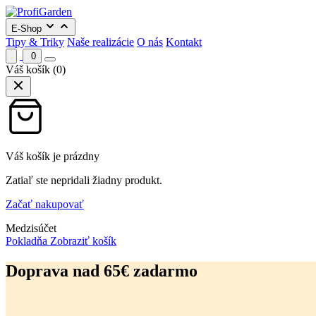
E-Shop
Tipy & Triky
Naše realizácie
O nás
Kontakt
0
Váš košík
(0)
Váš košík je prázdny
Zatiaľ ste nepridali žiadny produkt.
Začať nakupovať
Medzisúčet
Pokladňa
Zobraziť košík
Preskočiť
na
Doprava nad 65€ zadarmo
obsah