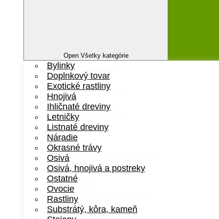
Open Všetky kategórie
Bylinky
Doplnkový tovar
Exotické rastliny
Hnojivá
Ihličnaté dreviny
Letničky
Listnaté dreviny
Náradie
Okrasné trávy
Osivá
Osivá, hnojivá a postreky
Ostatné
Ovocie
Rastliny
Substrátý, kôra, kameň