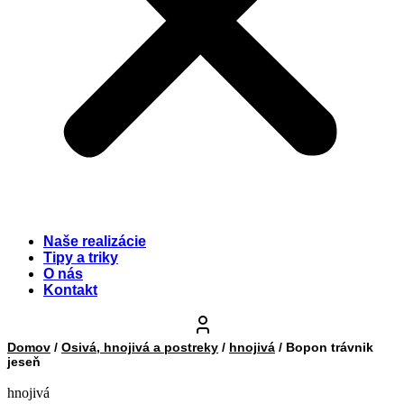
Naše realizácie
Tipy a triky
O nás
Kontakt
Domov
/
Osivá, hnojivá a postreky
/
hnojivá
/ Bopon trávnik
jeseň
hnojivá