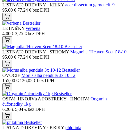
LISTNATé DREVINY · KRíKY
acer dissectum garnet clt. 9
95,00
€
77,24
€
bez DPH
Bestseller
LETNIčKY
verbena
4,00
€
3,25
€
bez DPH
Bestseller
LISTNATé DREVINY · STROMY
Magnolia ‘Heaven Scent’ 8-10
95,00
€
77,24
€
bez DPH
Bestseller
OVOCIE
Morus alba pendula 3x 10-12
155,00
€
126,02
€
bez DPH
Bestseller
OSIVá, HNOJIVá A POSTREKY · HNOJIVá
Orgamin
čučoriedky 1kg
6,20
€
5,04
€
bez DPH
Bestseller
LISTNATé DREVINY · KRíKY
phlotinia