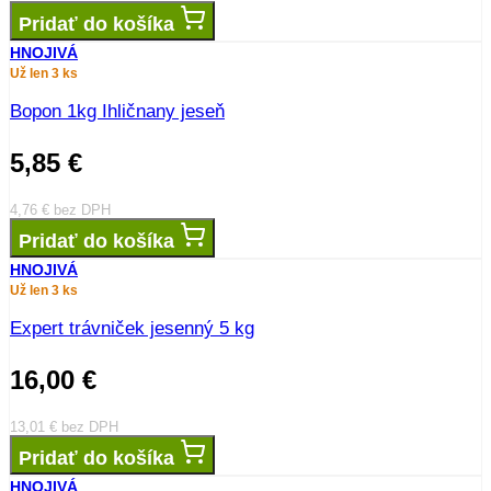
Pridať do košíka
HNOJIVÁ
Už len 3 ks
Bopon 1kg Ihličnany jeseň
5,85
€
4,76
€
bez DPH
Pridať do košíka
HNOJIVÁ
Už len 3 ks
Expert trávniček jesenný 5 kg
16,00
€
13,01
€
bez DPH
Pridať do košíka
HNOJIVÁ