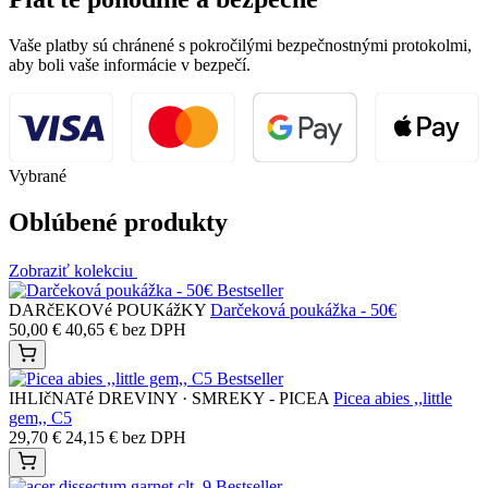
Vaše platby sú chránené s pokročilými bezpečnostnými protokolmi,
aby boli vaše informácie v bezpečí.
Vybrané
Oblúbené produkty
Zobraziť kolekciu
Bestseller
DARčEKOVé POUKážKY
Darčeková poukážka - 50€
50,00
€
40,65
€
bez DPH
Bestseller
IHLIčNATé DREVINY · SMREKY - PICEA
Picea abies ,,little
gem,, C5
29,70
€
24,15
€
bez DPH
Bestseller