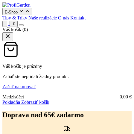
E-Shop
Tipy & Triky
Naše realizácie
O nás
Kontakt
0
Váš košík
(0)
Váš košík je prázdny
Zatiaľ ste nepridali žiadny produkt.
Začať nakupovať
Medzisúčet
0,00
€
Pokladňa
Zobraziť košík
Preskočiť
na
Doprava nad 65€ zadarmo
obsah