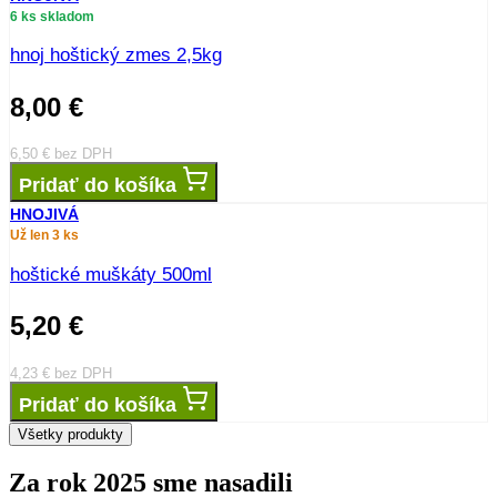
6 ks skladom
hnoj hoštický zmes 2,5kg
8,00
€
6,50
€
bez DPH
Pridať do košíka
HNOJIVÁ
Už len 3 ks
hoštické muškáty 500ml
5,20
€
4,23
€
bez DPH
Pridať do košíka
Všetky produkty
Za rok 2025 sme nasadili