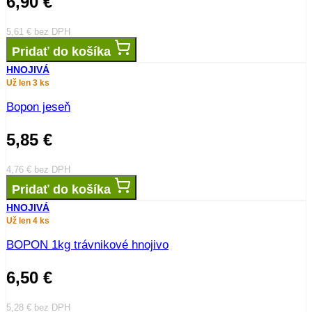
6,90
€
5,61
€
bez DPH
Pridať do košíka
HNOJIVÁ
Už len 3 ks
Bopon jeseň
5,85
€
4,76
€
bez DPH
Pridať do košíka
HNOJIVÁ
Už len 4 ks
BOPON 1kg trávnikové hnojivo
6,50
€
5,28
€
bez DPH