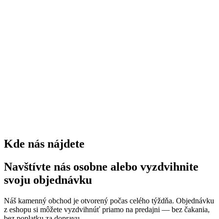
stromov
0
kríkov
0
trvaliek
0
Kde nás nájdete
Navštívte nás osobne alebo vyzdvihnite
svoju objednávku
Náš kamenný obchod je otvorený počas celého týždňa. Objednávku
z eshopu si môžete vyzdvihnúť priamo na predajni — bez čakania,
bez poplatku za dopravu.