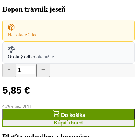
Bopon trávnik jeseň
Na sklade
2 ks
Osobný odber
okamžite
5,85
€
4,76
€
bez DPH
Do košíka
Kúpiť ihneď
Plaťte pohodlne a bezpečne