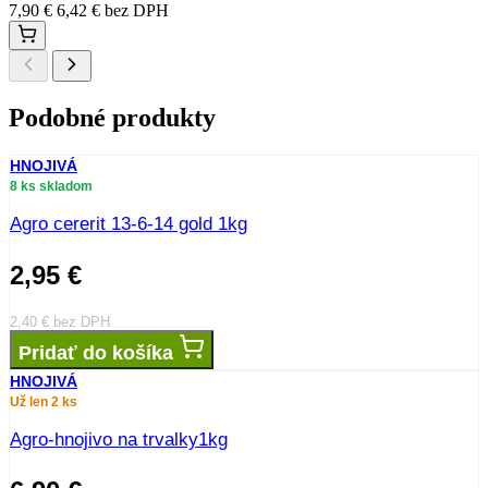
7,90
€
6,42
€
bez DPH
Podobné produkty
HNOJIVÁ
8 ks skladom
Agro cererit 13-6-14 gold 1kg
2,95
€
2,40
€
bez DPH
Pridať do košíka
HNOJIVÁ
Už len 2 ks
Agro-hnojivo na trvalky1kg