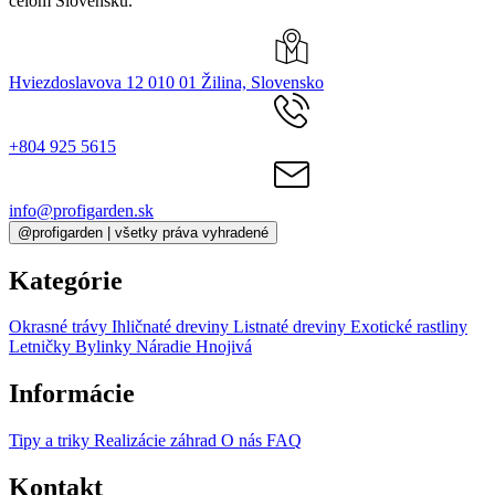
celom Slovensku.
Hviezdoslavova 12 010 01 Žilina, Slovensko
+804 925 5615
info@profigarden.sk
@profigarden | všetky práva vyhradené
Kategórie
Okrasné trávy
Ihličnaté dreviny
Listnaté dreviny
Exotické rastliny
Letničky
Bylinky
Náradie
Hnojivá
Informácie
Tipy a triky
Realizácie záhrad
O nás
FAQ
Kontakt