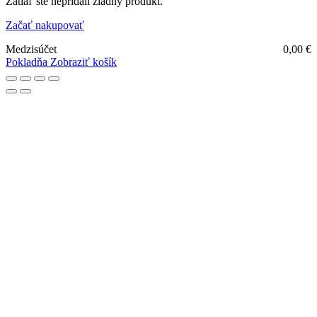
Zatiaľ ste nepridali žiadny produkt.
Začať nakupovať
Medzisúčet
0,00
€
Pokladňa
Zobraziť košík