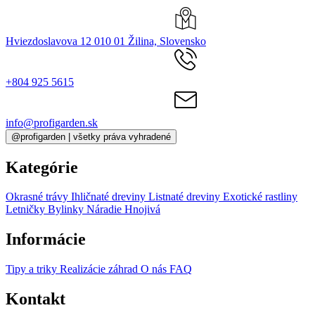
Hviezdoslavova 12 010 01 Žilina, Slovensko
+804 925 5615
info@profigarden.sk
@profigarden | všetky práva vyhradené
Kategórie
Okrasné trávy
Ihličnaté dreviny
Listnaté dreviny
Exotické rastliny
Letničky
Bylinky
Náradie
Hnojivá
Informácie
Tipy a triky
Realizácie záhrad
O nás
FAQ
Kontakt