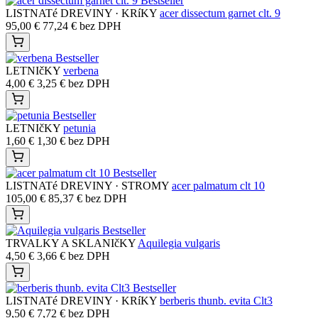
Bestseller
LISTNATé DREVINY · KRíKY
acer dissectum garnet clt. 9
95,00
€
77,24
€
bez DPH
Bestseller
LETNIčKY
verbena
4,00
€
3,25
€
bez DPH
Bestseller
LETNIčKY
petunia
1,60
€
1,30
€
bez DPH
Bestseller
LISTNATé DREVINY · STROMY
acer palmatum clt 10
105,00
€
85,37
€
bez DPH
Bestseller
TRVALKY A SKLANIčKY
Aquilegia vulgaris
4,50
€
3,66
€
bez DPH
Bestseller
LISTNATé DREVINY · KRíKY
berberis thunb. evita Clt3
9,50
€
7,72
€
bez DPH