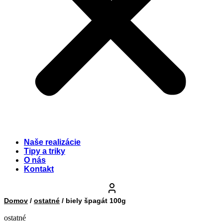
Naše realizácie
Tipy a triky
O nás
Kontakt
Domov
/
ostatné
/ biely špagát 100g
ostatné