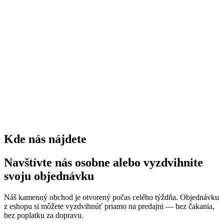
stromov
0
kríkov
0
trvaliek
0
Kde nás nájdete
Navštívte nás osobne alebo vyzdvihnite
svoju objednávku
Náš kamenný obchod je otvorený počas celého týždňa. Objednávku
z eshopu si môžete vyzdvihnúť priamo na predajni — bez čakania,
bez poplatku za dopravu.