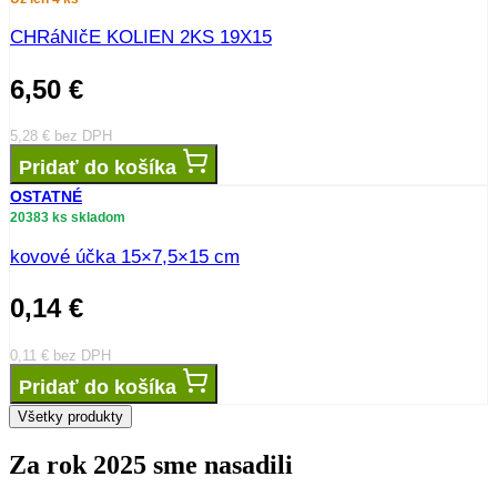
CHRáNIčE KOLIEN 2KS 19X15
6,50
€
5,28
€
bez DPH
Pridať do košíka
OSTATNÉ
20383 ks skladom
kovové účka 15×7,5×15 cm
0,14
€
0,11
€
bez DPH
Pridať do košíka
Všetky produkty
Za rok 2025 sme nasadili