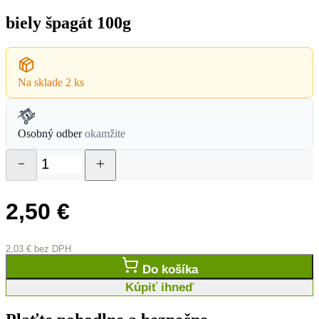
biely špagát 100g
Na sklade
2 ks
Osobný odber
okamžite
2,50
€
2,03
€
bez DPH
Do košíka
Kúpiť ihneď