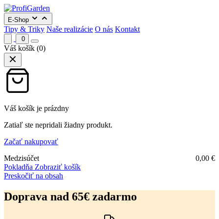
E-Shop
Tipy & Triky
Naše realizácie
O nás
Kontakt
0
Váš košík
(0)
Váš košík je prázdny
Zatiaľ ste nepridali žiadny produkt.
Začať nakupovať
Medzisúčet
0,00
€
Pokladňa
Zobraziť košík
Preskočiť na obsah
Doprava nad 65€ zadarmo