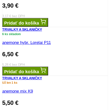
3,90
€
3,17
€
bez DPH
Pridať do košíka
TRVALKY A SKLANIČKY
6 ks skladom
anemone hybr. Lorelai P11
6,50
€
5,28
€
bez DPH
Pridať do košíka
TRVALKY A SKLANIČKY
Už len 1 ks
anemone mix K9
5,50
€