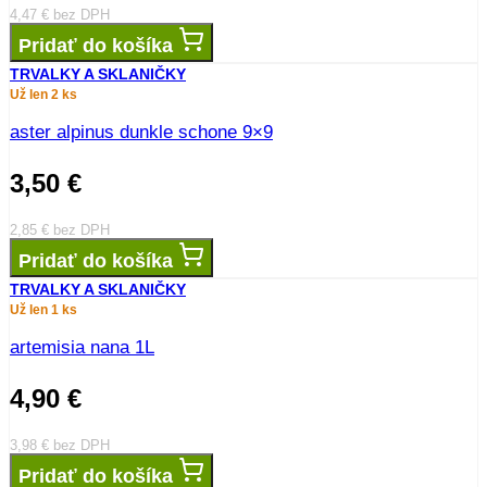
4,47
€
bez DPH
Pridať do košíka
TRVALKY A SKLANIČKY
Už len 2 ks
aster alpinus dunkle schone 9×9
3,50
€
2,85
€
bez DPH
Pridať do košíka
TRVALKY A SKLANIČKY
Už len 1 ks
artemisia nana 1L
4,90
€
3,98
€
bez DPH
Pridať do košíka