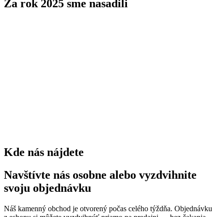
Za rok 2025 sme nasadili
stromov
0
kríkov
0
trvaliek
0
Kde nás nájdete
Navštívte nás osobne alebo vyzdvihnite
svoju objednávku
Náš kamenný obchod je otvorený počas celého týždňa. Objednávku