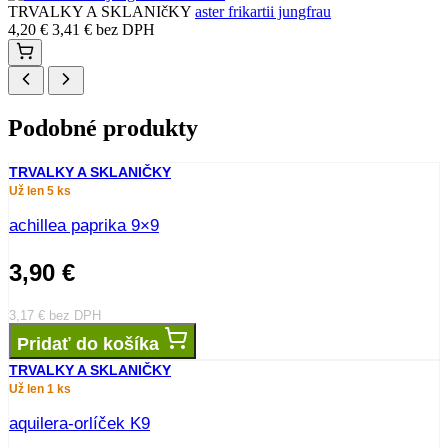
TRVALKY A SKLANIčKY
aster frikartii jungfrau
4,20
€
3,41
€
bez DPH
Podobné produkty
TRVALKY A SKLANIČKY
Už len 5 ks
achillea paprika 9×9
3,90
€
3,17
€
bez DPH
Pridať do košíka
TRVALKY A SKLANIČKY
Už len 1 ks
aquilera-orlíček K9