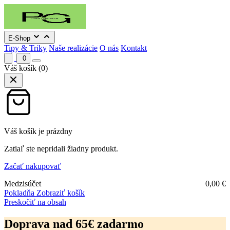
E-Shop
Tipy & Triky
Naše realizácie
O nás
Kontakt
0
Váš košík
(0)
Váš košík je prázdny
Zatiaľ ste nepridali žiadny produkt.
Začať nakupovať
Medzisúčet
0,00
€
Pokladňa
Zobraziť košík
Preskočiť na obsah
Doprava nad 65€ zadarmo