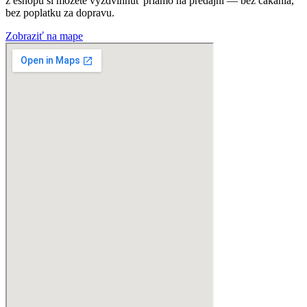
z eshopu si môžete vyzdvihnúť priamo na predajni — bez čakania,
bez poplatku za dopravu.
Zobraziť na mape