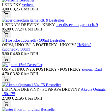
Bestseller
LETNIčKY
verbena
4,00
€
3,25
€
bez DPH
Bestseller
LISTNATé DREVINY · KRíKY
acer dissectum garnet clt. 9
95,00
€
77,24
€
bez DPH
Bestseller
OSIVá, HNOJIVá A POSTREKY · HNOJIVá
Hoštické
čučoriedky 500ml
5,90
€
4,80
€
bez DPH
Bestseller
OSIVá, HNOJIVá A POSTREKY · POSTREKY
signum 15ml
4,70
€
3,82
€
bez DPH
Bestseller
LISTNATé DREVINY · POPíNAVé DREVINY
Akebia Quinata
150-175
27,00
€
21,95
€
bez DPH
Bestseller