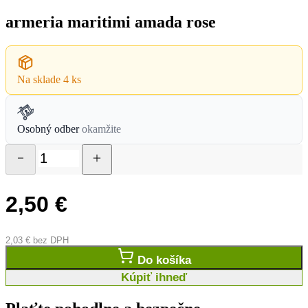
armeria maritimi amada rose
Na sklade
4 ks
Osobný odber
okamžite
2,50
€
2,03
€
bez DPH
Do košíka
Kúpiť ihneď