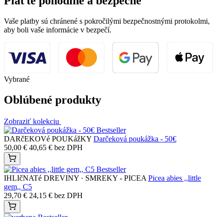
Plaťte pohodlne a bezpečne
Vaše platby sú chránené s pokročilými bezpečnostnými protokolmi,
aby boli vaše informácie v bezpečí.
Vybrané
Oblúbené produkty
Zobraziť kolekciu
Bestseller
DARčEKOVé POUKážKY
Darčeková poukážka - 50€
50,00
€
40,65
€
bez DPH
Bestseller
IHLIčNATé DREVINY · SMREKY - PICEA
Picea abies ,,little
gem,, C5
29,70
€
24,15
€
bez DPH