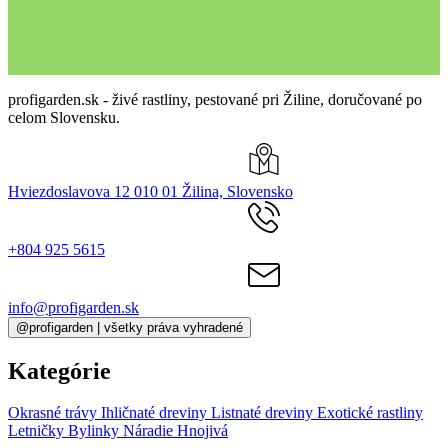
profigarden.sk - živé rastliny, pestované pri Žiline, doručované po
celom Slovensku.
Hviezdoslavova 12 010 01 Žilina, Slovensko
+804 925 5615
info@profigarden.sk
@profigarden | všetky práva vyhradené
Kategórie
Okrasné trávy
Ihličnaté dreviny
Listnaté dreviny
Exotické rastliny
Letničky
Bylinky
Náradie
Hnojivá