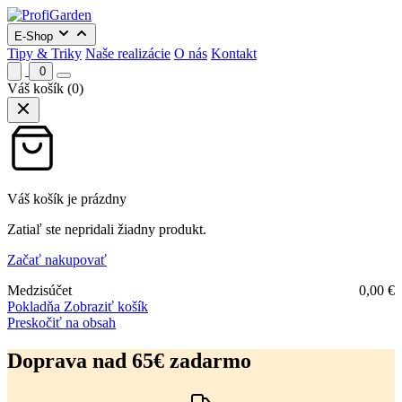
E-Shop
Tipy & Triky
Naše realizácie
O nás
Kontakt
0
Váš košík
(0)
Váš košík je prázdny
Zatiaľ ste nepridali žiadny produkt.
Začať nakupovať
Medzisúčet
0,00
€
Pokladňa
Zobraziť košík
Preskočiť na obsah
Doprava nad 65€ zadarmo