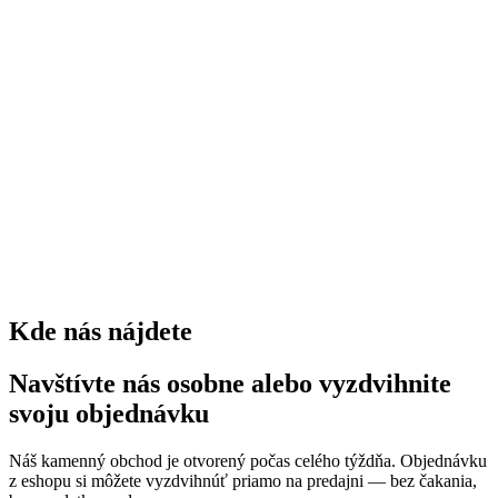
stromov
0
kríkov
0
trvaliek
0
Kde nás nájdete
Navštívte nás osobne alebo vyzdvihnite
svoju objednávku
Náš kamenný obchod je otvorený počas celého týždňa. Objednávku
z eshopu si môžete vyzdvihnúť priamo na predajni — bez čakania,