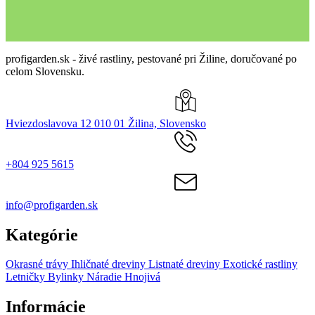
profigarden.sk - živé rastliny, pestované pri Žiline, doručované po
celom Slovensku.
Hviezdoslavova 12 010 01 Žilina, Slovensko
+804 925 5615
info@profigarden.sk
Kategórie
Okrasné trávy
Ihličnaté dreviny
Listnaté dreviny
Exotické rastliny
Letničky
Bylinky
Náradie
Hnojivá
Informácie