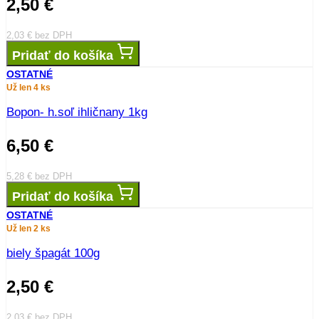
2,50
€
2,03
€
bez DPH
Pridať do košíka
OSTATNÉ
Už len 4 ks
Bopon- h.soľ ihličnany 1kg
6,50
€
5,28
€
bez DPH
Pridať do košíka
OSTATNÉ
Už len 2 ks
biely špagát 100g
2,50
€
2,03
€
bez DPH