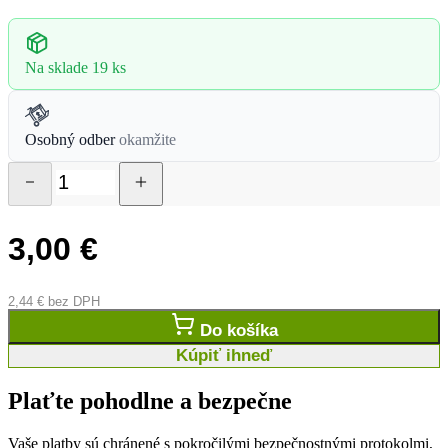
Na sklade
19 ks
Osobný odber
okamžite
3,00
€
2,44
€
bez DPH
Do košíka
Kúpiť ihneď
Plaťte pohodlne a bezpečne
Vaše platby sú chránené s pokročilými bezpečnostnými protokolmi,