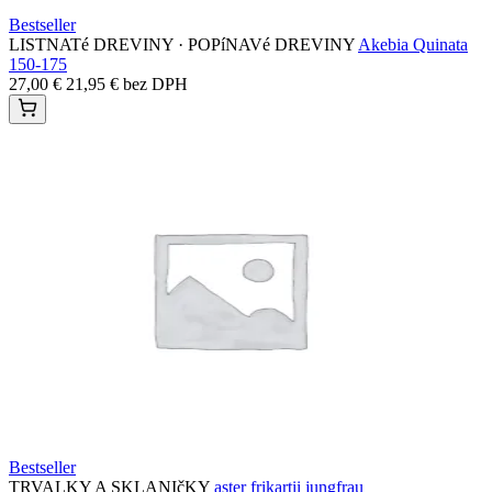
Bestseller
LISTNATé DREVINY · POPíNAVé DREVINY
Akebia Quinata
150-175
27,00
€
21,95
€
bez DPH
Bestseller
TRVALKY A SKLANIčKY
aster frikartii jungfrau