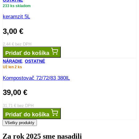
233 ks skladom
keramzit 5L
3,00
€
2,44
€
bez DPH
Pridať do košíka
NÁRADIE
,
OSTATNÉ
Už len 2 ks
Kompostovač 72/72/83 380lL
39,00
€
31,71
€
bez DPH
Pridať do košíka
Všetky produkty
Za rok 2025 sme nasadili