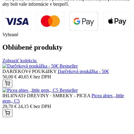
aby boli vaše informácie v bezpečí.
Vybrané
Oblúbené produkty
Zobraziť kolekciu
Bestseller
DARčEKOVé POUKážKY
Darčeková poukážka - 50€
50,00
€
40,65
€
bez DPH
Bestseller
IHLIčNATé DREVINY · SMREKY - PICEA
Picea abies ,,little
gem,, C5
29,70
€
24,15
€
bez DPH