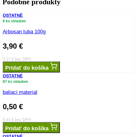
Bestseller
OSTATNé · TEXTíLIE, SIETE
sieťka na krty 1,5x100m, 10x10
65,00
€
52,85
€
bez DPH
Bestseller
OSIVá, HNOJIVá A POSTREKY · HNOJIVá
symbivit 750g
17,00
€
13,82
€
bez DPH
Bestseller
OSIVá, HNOJIVá A POSTREKY · HNOJIVá
trávnikové hnojivo
Profertil univerzal 4 kg
24,90
€
20,24
€
bez DPH
Bestseller
OVOCIE
višňa Fanal
15,00
€
12,20
€
bez DPH
Podobné produkty