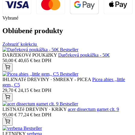
Na sklade
Vypredané
2,90
€
2,36
€
bez DPH
Do košíka
Kúpiť ihneď
Plaťte pohodlne a bezpečne
Vaše platby sú chránené s pokročilými bezpečnostnými protokolmi,
aby boli vaše informácie v bezpečí.