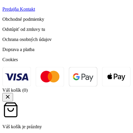
Hviezdoslavova 12 010 01 Žilina, Slovensko
+804 925 5615
info@profigarden.sk
@profigarden | všetky práva vyhradené
Kategórie
Okrasné trávy
Ihličnaté dreviny
Listnaté dreviny
Exotické rastliny
Letničky
Bylinky
Náradie
Hnojivá
Informácie
Tipy a triky
Realizácie záhrad
O nás
FAQ
Kontakt
Predajňa
Kontakt