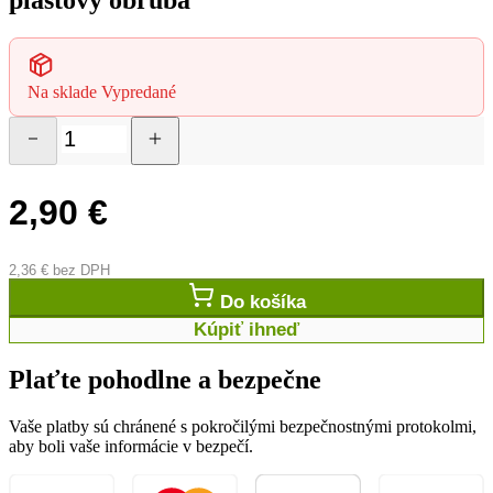
Naše realizácie
Tipy a triky
O nás
Kontakt
Domov
/
ostatné
/ plastový obruba
ostatné
plastový obruba