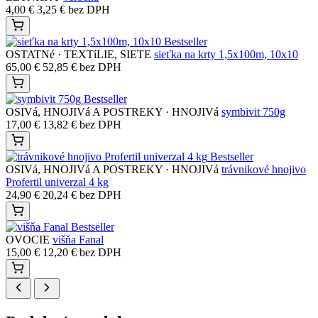
Vybrané
Oblúbené produkty
Zobraziť kolekciu
Bestseller
DARčEKOVé POUKážKY
Darčeková poukážka - 50€
50,00
€
40,65
€
bez DPH
Bestseller
IHLIčNATé DREVINY · SMREKY - PICEA
Picea abies ,,little
gem,, C5
29,70
€
24,15
€
bez DPH
Bestseller
LISTNATé DREVINY · KRíKY
acer dissectum garnet clt. 9
95,00
€
77,24
€
bez DPH
Bestseller
LETNIčKY
verbena
4,00
€
3,25
€
bez DPH