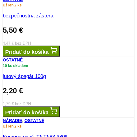
OSTATNÉ
6 ks skladom
Arbosan tuba 100g
3,90
€
3,17
€
bez DPH
Pridať do košíka
OSTATNÉ
87 ks skladom
baliaci material
0,50
€
0,41
€
bez DPH
Pridať do košíka
OSTATNÉ
Už len 2 ks