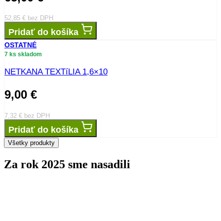
39,00
€
31,71
€
bez DPH
Pridať do košíka
OSTATNÉ
Už len 2 ks
menovky
2,50
€
2,03
€
bez DPH
Pridať do košíka
OSTATNÉ
Už len 5 ks
netkaná textília 50g/m2 1,6x100m
65,00
€