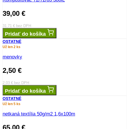
bezpečnostna zástera
5,50
€
4,47
€
bez DPH
Pridať do košíka
OSTATNÉ
10 ks skladom
jutový špagát 100g
2,20
€
1,79
€
bez DPH
Pridať do košíka
NÁRADIE
,
OSTATNÉ
Už len 2 ks
Kompostovač 72/72/83 380lL