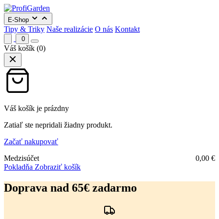
E-Shop
Tipy & Triky
Naše realizácie
O nás
Kontakt
0
Váš košík
(0)
Váš košík je prázdny
Zatiaľ ste nepridali žiadny produkt.
Začať nakupovať
Medzisúčet
0,00
€
Pokladňa
Zobraziť košík
Preskočiť
na
Doprava nad 65€ zadarmo
obsah