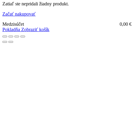
Obchodné podmienky
Odstúpiť od zmluvy tu
Ochrana osobných údajov
Doprava a platba
Cookies
Váš košík
(0)
Váš košík je prázdny
Zatiaľ ste nepridali žiadny produkt.