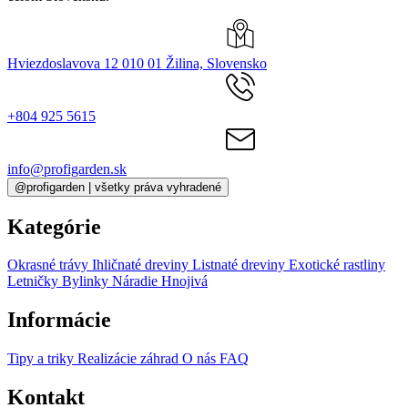
profigarden.sk - živé rastliny, pestované pri Žiline, doručované po
celom Slovensku.