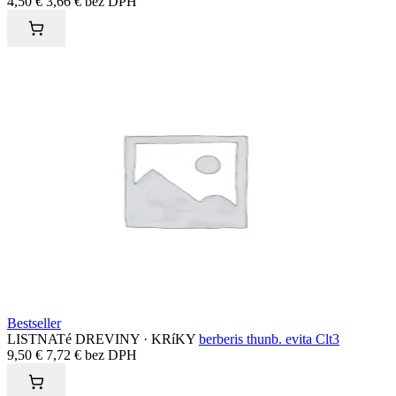
4,50
€
3,66
€
bez DPH
Bestseller
LISTNATé DREVINY · KRíKY
berberis thunb. evita Clt3
9,50
€
7,72
€
bez DPH