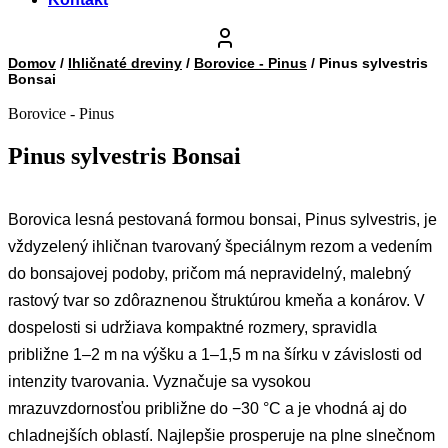
Domov
/
Ihličnaté dreviny
/
Borovice - Pinus
/ Pinus sylvestris
Bonsai
Borovice - Pinus
Pinus sylvestris Bonsai
Borovica lesná pestovaná formou bonsai, Pinus sylvestris, je
vždyzelený ihličnan tvarovaný špeciálnym rezom a vedením
do bonsajovej podoby, pričom má nepravidelný, malebný
rastový tvar so zdôraznenou štruktúrou kmeňa a konárov. V
dospelosti si udržiava kompaktné rozmery, spravidla
približne 1–2 m na výšku a 1–1,5 m na šírku v závislosti od
intenzity tvarovania. Vyznačuje sa vysokou
mrazuvzdornosťou približne do −30 °C a je vhodná aj do
chladnejších oblastí. Najlepšie prosperuje na plne slnečnom