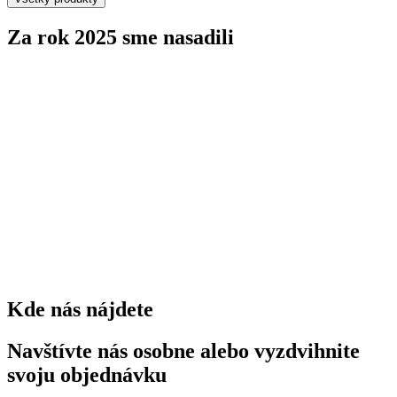
Za rok 2025 sme nasadili
stromov
0
kríkov
0
trvaliek
0
Kde nás nájdete
Navštívte nás osobne alebo vyzdvihnite
svoju objednávku