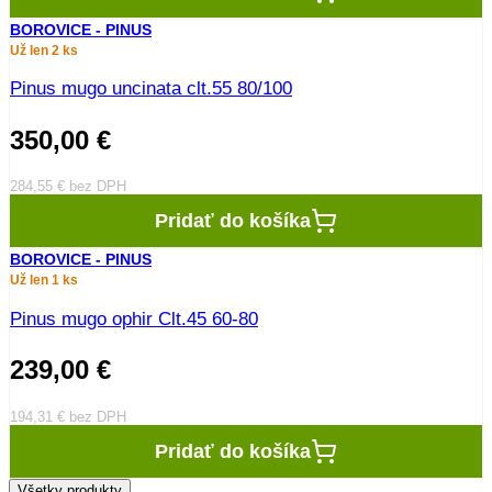
BOROVICE - PINUS
Už len 2 ks
Pinus mugo uncinata clt.55 80/100
350,00
€
284,55
€
bez DPH
Pridať do košíka
BOROVICE - PINUS
Už len 1 ks
Pinus mugo ophir Clt.45 60-80
239,00
€
194,31
€
bez DPH
Pridať do košíka
Všetky produkty