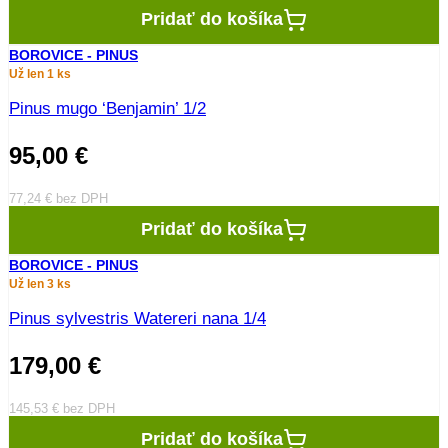
Pridať do košíka
BOROVICE - PINUS
Už len 1 ks
Pinus mugo ‘Benjamin’ 1/2
95,00
€
77,24
€
bez DPH
Pridať do košíka
BOROVICE - PINUS
Už len 3 ks
Pinus sylvestris Watereri nana 1/4
179,00
€
145,53
€
bez DPH
Pridať do košíka