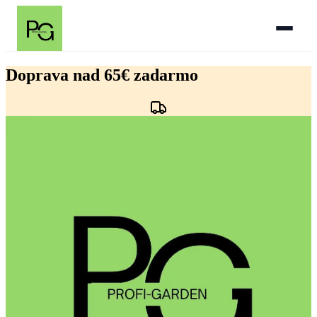
Preskočiť
na
Doprava nad 65€ zadarmo
obsah