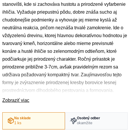
stanovišti, kde si zachováva hustotu a prirodzené vyfarbenie
ihličia. Vyžaduje priepustnú pôdu, dobre znáša sucho aj
chudobnejšie podmienky a vyhovuje jej mierne kyslá až
neutrálna reakcia, pričom neznáša trvalé zamokrenie. Ide o
vždyzelenú drevinu, ktorej hlavnou dekoratívnou hodnotou je
tvarovaný kmeň, horizontálne alebo mierne previsnuté
konáre a husté ihličie so zelenomodrým odtieňom, ktoré
podčiarkuje jej prirodzený charakter. Ročný prírastok je
prirodzene približne 3-7cm, avšak pravidelným rezom sa
udržiava požadovaný kompaktný tvar. Zaujímavosťou tejto
formy je zvýraznenie prirodzenej kresby borovice lesnej
prostredníctvom dlhodobého pestovania a formovania.
Zobraziť viac
Na sklade
Osobný odber
1 ks
okamžite