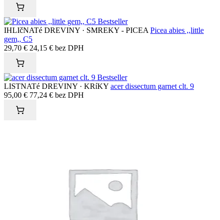
Bestseller
IHLIčNATé DREVINY · SMREKY - PICEA
Picea abies ,,little
gem,, C5
29,70
€
24,15
€
bez DPH
Bestseller
LISTNATé DREVINY · KRíKY
acer dissectum garnet clt. 9
95,00
€
77,24
€
bez DPH