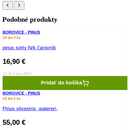
Podobné produkty
BOROVICE - PINUS
Už len 3 ks
pinus sorty N/k čarovník
16,90
€
13,74
€
bez DPH
Pridať do košíka
BOROVICE - PINUS
Už len 2 ks
Pinus silvestris ,watereri,
55,00
€