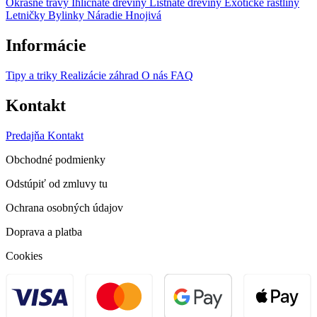
Okrasné trávy
Ihličnaté dreviny
Listnaté dreviny
Exotické rastliny
Letničky
Bylinky
Náradie
Hnojivá
Informácie
Tipy a triky
Realizácie záhrad
O nás
FAQ
Kontakt
Predajňa
Kontakt
Obchodné podmienky
Odstúpiť od zmluvy tu
Ochrana osobných údajov
Doprava a platba
Cookies