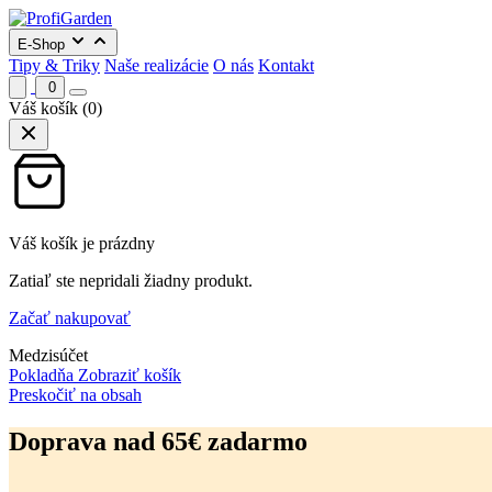
E-Shop
Tipy & Triky
Naše realizácie
O nás
Kontakt
0
Váš košík
(0)
Váš košík je prázdny
Zatiaľ ste nepridali žiadny produkt.
Začať nakupovať
Medzisúčet
Pokladňa
Zobraziť košík
Preskočiť na obsah
Doprava nad 65€ zadarmo