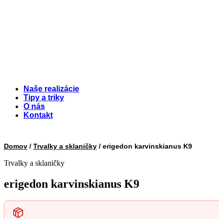
Naše realizácie
Tipy a triky
O nás
Kontakt
Domov
/
Trvalky a sklaničky
/ erigedon karvinskianus K9
Trvalky a sklaničky
erigedon karvinskianus K9