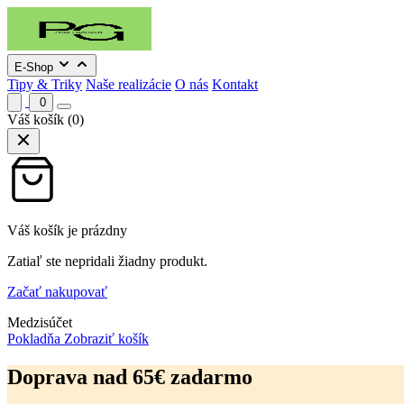
E-Shop
Tipy & Triky
Naše realizácie
O nás
Kontakt
0
Váš košík
(0)
Váš košík je prázdny
Zatiaľ ste nepridali žiadny produkt.
Začať nakupovať
Medzisúčet
Pokladňa
Zobraziť košík
Preskočiť
na
Doprava nad 65€ zadarmo
obsah