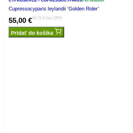
9 ks skladom
Cupressocyparis leylandii ‘Golden Rider’
44,72
€
bez DPH
55,00
€
Pridať do košíka