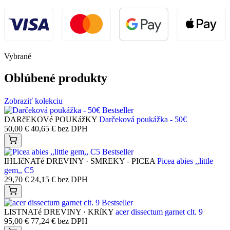
Vybrané
Oblúbené produkty
Zobraziť kolekciu
Bestseller
DARčEKOVé POUKážKY
Darčeková poukážka - 50€
50,00
€
40,65
€
bez DPH
Bestseller
IHLIčNATé DREVINY · SMREKY - PICEA
Picea abies ,,little
gem,, C5
29,70
€
24,15
€
bez DPH
Bestseller
LISTNATé DREVINY · KRíKY
acer dissectum garnet clt. 9
95,00
€
77,24
€
bez DPH