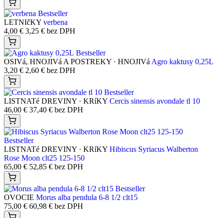
Bestseller
LETNIčKY
verbena
4,00
€
3,25
€
bez DPH
Bestseller
OSIVá, HNOJIVá A POSTREKY · HNOJIVá
Agro kaktusy 0,25L
3,20
€
2,60
€
bez DPH
Bestseller
LISTNATé DREVINY · KRíKY
Cercis sinensis avondale tl 10
46,00
€
37,40
€
bez DPH
Bestseller
LISTNATé DREVINY · KRíKY
Hibiscus Syriacus Walberton
Rose Moon clt25 125-150
65,00
€
52,85
€
bez DPH
Bestseller
OVOCIE
Morus alba pendula 6-8 1/2 clt15
75,00
€
60,98
€
bez DPH