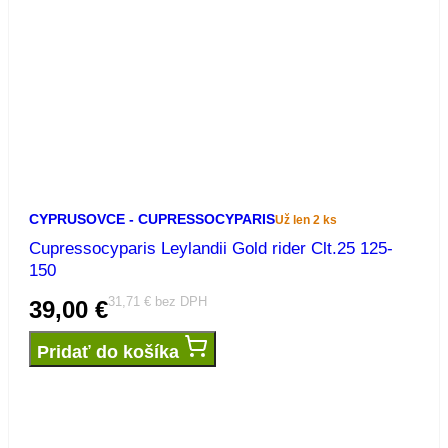
CYPRUSOVCE - CUPRESSOCYPARIS
Už len 2 ks
Cupressocyparis Leylandii Gold rider Clt.25 125-
150
31,71
€
bez DPH
39,00
€
Pridať do košíka