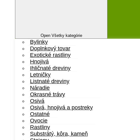
Open Všetky kategórie
Bylinky
Doplnkový tovar
Exotické rastliny
Hnojivá
Ihličnaté dreviny
Letničky
Listnaté dreviny
Náradie
Okrasné trávy
Osivá
Osivá, hnojivá a postreky
Ostatné
Ovocie
Rastliny
Substrátý, kôra, kameň