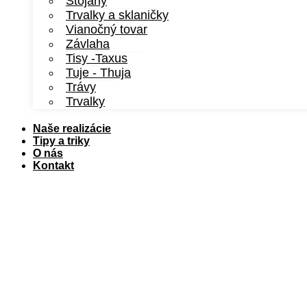
Stojany
Trvalky a sklaničky
Vianočný tovar
Závlaha
Tisy -Taxus
Tuje - Thuja
Trávy
Trvalky
Naše realizácie
Tipy a triky
O nás
Kontakt