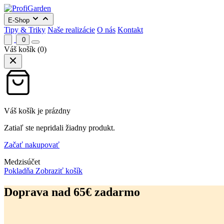
E-Shop
Tipy & Triky
Naše realizácie
O nás
Kontakt
0
Váš košík
(0)
Váš košík je prázdny
Zatiaľ ste nepridali žiadny produkt.
Začať nakupovať
Medzisúčet
Pokladňa
Zobraziť košík
Preskočiť
na
Doprava nad 65€ zadarmo
obsah