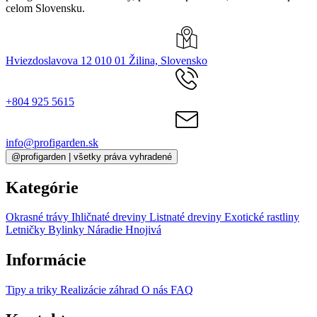
celom Slovensku.
Hviezdoslavova 12 010 01 Žilina, Slovensko
+804 925 5615
info@profigarden.sk
@profigarden | všetky práva vyhradené
Kategórie
Okrasné trávy
Ihličnaté dreviny
Listnaté dreviny
Exotické rastliny
Letničky
Bylinky
Náradie
Hnojivá
Informácie
Tipy a triky
Realizácie záhrad
O nás
FAQ