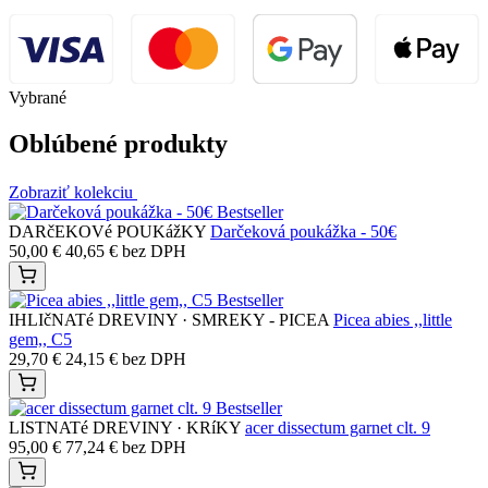
Vybrané
Oblúbené produkty
Zobraziť kolekciu
Bestseller
DARčEKOVé POUKážKY
Darčeková poukážka - 50€
50,00
€
40,65
€
bez DPH
Bestseller
IHLIčNATé DREVINY · SMREKY - PICEA
Picea abies ,,little
gem,, C5
29,70
€
24,15
€
bez DPH
Bestseller
LISTNATé DREVINY · KRíKY
acer dissectum garnet clt. 9
95,00
€
77,24
€
bez DPH