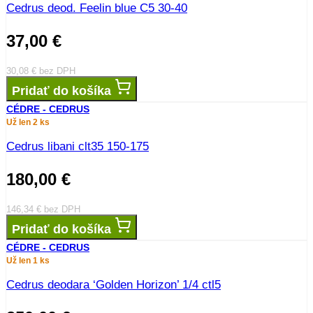
Cedrus deod. Feelin blue C5 30-40
37,00
€
30,08
€
bez DPH
Pridať do košíka
CÉDRE - CEDRUS
Už len 2 ks
Cedrus libani clt35 150-175
180,00
€
146,34
€
bez DPH
Pridať do košíka
CÉDRE - CEDRUS
Už len 1 ks
Cedrus deodara ‘Golden Horizon’ 1/4 ctl5