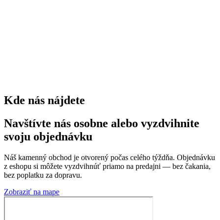
kríkov
0
trvaliek
0
Kde nás nájdete
Navštívte nás osobne alebo vyzdvihnite
svoju objednávku
Náš kamenný obchod je otvorený počas celého týždňa. Objednávku
z eshopu si môžete vyzdvihnúť priamo na predajni — bez čakania,
bez poplatku za dopravu.
Zobraziť na mape