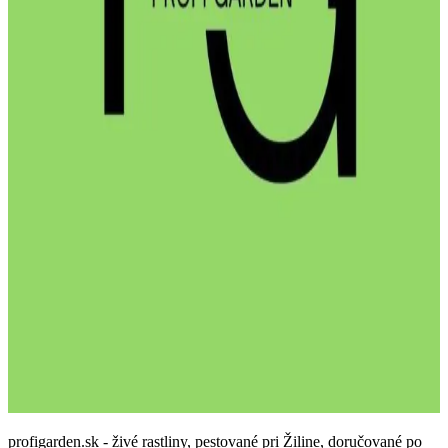
profigarden.sk - živé rastliny, pestované pri Žiline, doručované po