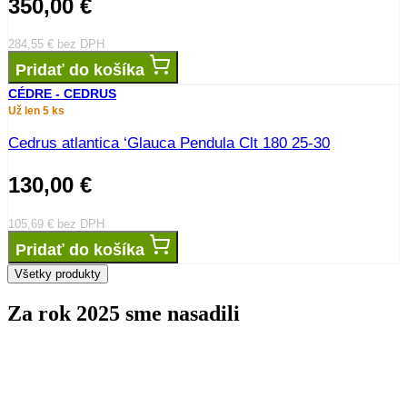
350,00
€
284,55
€
bez DPH
Pridať do košíka
CÉDRE - CEDRUS
Už len 5 ks
Cedrus atlantica ‘Glauca Pendula Clt 180 25-30
130,00
€
105,69
€
bez DPH
Pridať do košíka
Všetky produkty
Za rok 2025 sme nasadili
stromov
0