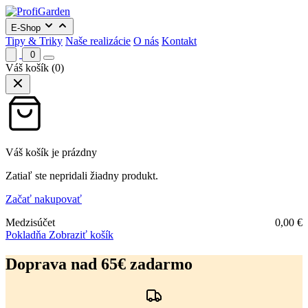
E-Shop
Tipy & Triky
Naše realizácie
O nás
Kontakt
0
Váš košík
(0)
Váš košík je prázdny
Zatiaľ ste nepridali žiadny produkt.
Začať nakupovať
Medzisúčet
0,00
€
Pokladňa
Zobraziť košík
Preskočiť
na
Doprava nad 65€ zadarmo
obsah