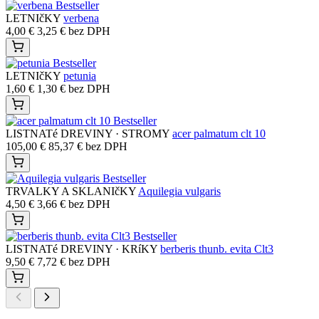
Bestseller
LETNIčKY
verbena
4,00
€
3,25
€
bez DPH
Bestseller
LETNIčKY
petunia
1,60
€
1,30
€
bez DPH
Bestseller
LISTNATé DREVINY · STROMY
acer palmatum clt 10
105,00
€
85,37
€
bez DPH
Bestseller
TRVALKY A SKLANIčKY
Aquilegia vulgaris
4,50
€
3,66
€
bez DPH
Bestseller
LISTNATé DREVINY · KRíKY
berberis thunb. evita Clt3
9,50
€
7,72
€
bez DPH