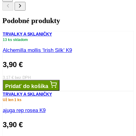
Podobné produkty
TRVALKY A SKLANIČKY
13 ks skladom
Alchemilla mollis 'Irish Silk' K9
3,90
€
3,17
€
bez DPH
Pridať do košíka
TRVALKY A SKLANIČKY
Už len 1 ks
ajuga rep rosea K9
3,90
€