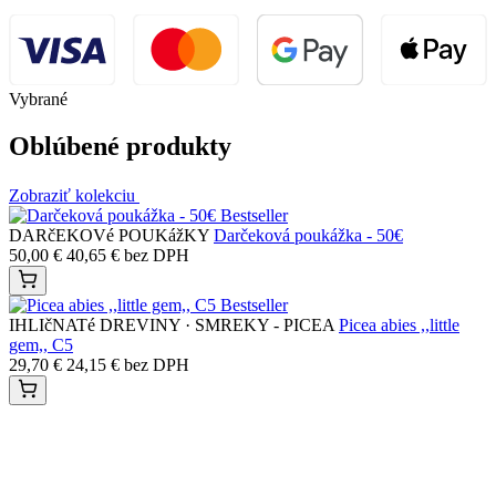
Vybrané
Oblúbené produkty
Zobraziť kolekciu
Bestseller
DARčEKOVé POUKážKY
Darčeková poukážka - 50€
50,00
€
40,65
€
bez DPH
Bestseller
IHLIčNATé DREVINY · SMREKY - PICEA
Picea abies ,,little
gem,, C5
29,70
€
24,15
€
bez DPH