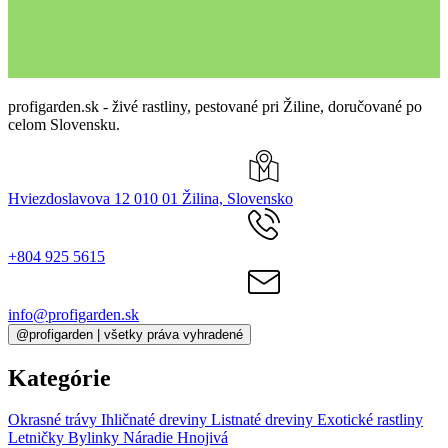
profigarden.sk - živé rastliny, pestované pri Žiline, doručované po
celom Slovensku.
Hviezdoslavova 12 010 01 Žilina, Slovensko
+804 925 5615
info@profigarden.sk
@profigarden | všetky práva vyhradené
Kategórie
Okrasné trávy
Ihličnaté dreviny
Listnaté dreviny
Exotické rastliny
Letničky
Bylinky
Náradie
Hnojivá