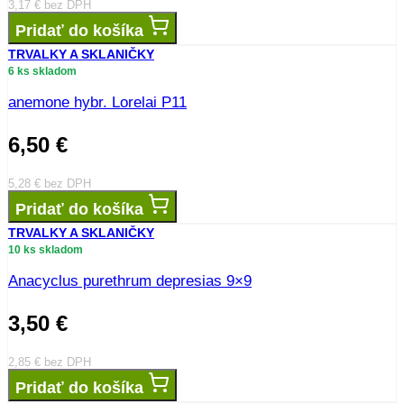
3,17
€
bez DPH
Pridať do košíka
TRVALKY A SKLANIČKY
6 ks skladom
anemone hybr. Lorelai P11
6,50
€
5,28
€
bez DPH
Pridať do košíka
TRVALKY A SKLANIČKY
10 ks skladom
Anacyclus purethrum depresias 9×9
3,50
€
2,85
€
bez DPH
Pridať do košíka