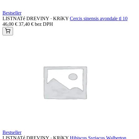
Bestseller
LISTNATé DREVINY · KRíKY
Cercis sinensis avondale tl 10
46,00
€
37,40
€
bez DPH
Bestseller
LISTNATé DREVINY · KRíKY
Hibiscus Syriacus Walberton