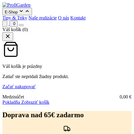
E-Shop
Tipy & Triky
Naše realizácie
O nás
Kontakt
0
Váš košík
(0)
Váš košík je prázdny
Zatiaľ ste nepridali žiadny produkt.
Začať nakupovať
Medzisúčet
0,00
€
Pokladňa
Zobraziť košík
Preskočiť
na
Doprava nad 65€ zadarmo
obsah