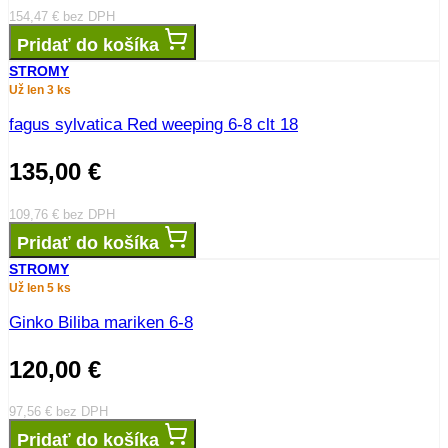
154,47
€
bez DPH
Pridať do košíka
STROMY
Už len 3 ks
fagus sylvatica Red weeping 6-8 clt 18
135,00
€
109,76
€
bez DPH
Pridať do košíka
STROMY
Už len 5 ks
Ginko Biliba mariken 6-8
120,00
€
97,56
€
bez DPH
Pridať do košíka