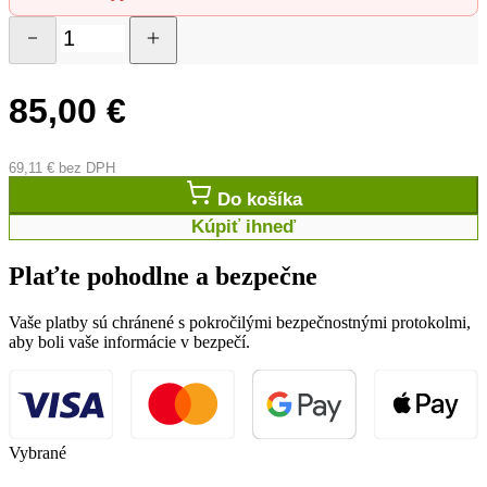
85,00
€
69,11
€
bez DPH
Do košíka
Kúpiť ihneď
Plaťte pohodlne a bezpečne
Vaše platby sú chránené s pokročilými bezpečnostnými protokolmi,
aby boli vaše informácie v bezpečí.
Vybrané