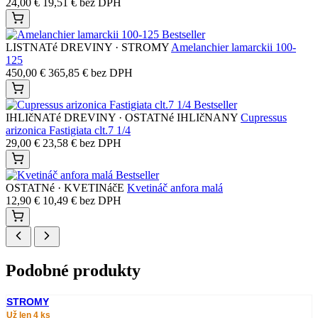
24,00
€
19,51
€
bez DPH
Bestseller
LISTNATé DREVINY · STROMY
Amelanchier lamarckii 100-
125
450,00
€
365,85
€
bez DPH
Bestseller
IHLIčNATé DREVINY · OSTATNé IHLIčNANY
Cupressus
arizonica Fastigiata clt.7 1/4
29,00
€
23,58
€
bez DPH
Bestseller
OSTATNé · KVETINáčE
Kvetináč anfora malá
12,90
€
10,49
€
bez DPH
Podobné produkty
STROMY
Už len 4 ks