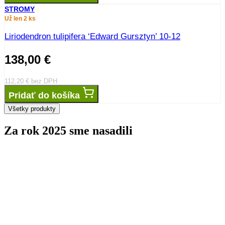
STROMY
Už len 2 ks
Liriodendron tulipifera ‘Edward Gursztyn’ 10-12
138,00
€
112,20
€
bez DPH
Pridať do košíka
Všetky produkty
Za rok 2025 sme nasadili
stromov
0
kríkov
0