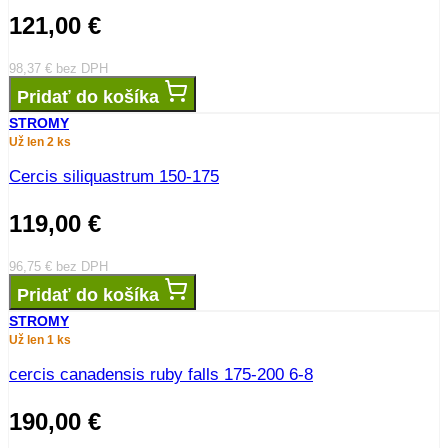
121,00
€
98,37
€
bez DPH
Pridať do košíka
STROMY
Už len 2 ks
Cercis siliquastrum 150-175
119,00
€
96,75
€
bez DPH
Pridať do košíka
STROMY
Už len 1 ks
cercis canadensis ruby falls 175-200 6-8
190,00
€