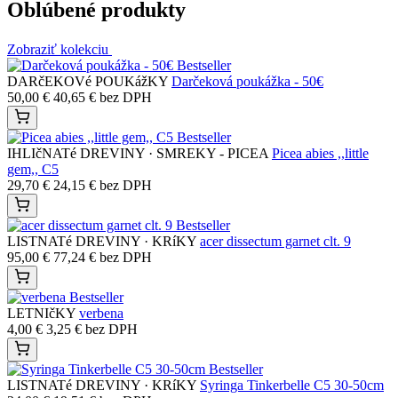
Oblúbené produkty
Zobraziť kolekciu
Bestseller
DARčEKOVé POUKážKY
Darčeková poukážka - 50€
50,00
€
40,65
€
bez DPH
Bestseller
IHLIčNATé DREVINY · SMREKY - PICEA
Picea abies ,,little
gem,, C5
29,70
€
24,15
€
bez DPH
Bestseller
LISTNATé DREVINY · KRíKY
acer dissectum garnet clt. 9
95,00
€
77,24
€
bez DPH
Bestseller
LETNIčKY
verbena
4,00
€
3,25
€
bez DPH
Bestseller
LISTNATé DREVINY · KRíKY
Syringa Tinkerbelle C5 30-50cm