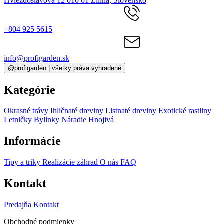
Hviezdoslavova 12 010 01 Žilina, Slovensko
+804 925 5615
info@profigarden.sk
@profigarden | všetky práva vyhradené
Kategórie
Okrasné trávy
Ihličnaté dreviny
Listnaté dreviny
Exotické rastliny
Letničky
Bylinky
Náradie
Hnojivá
Informácie
Tipy a triky
Realizácie záhrad
O nás
FAQ
Kontakt
Predajňa
Kontakt
Obchodné podmienky