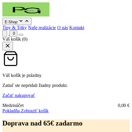
E-Shop
Tipy & Triky
Naše realizácie
O nás
Kontakt
0
Váš košík
(0)
Váš košík je prázdny
Zatiaľ ste nepridali žiadny produkt.
Začať nakupovať
Medzisúčet
0,00
€
Pokladňa
Zobraziť košík
Preskočiť
na
Doprava nad 65€ zadarmo
obsah