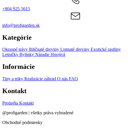
+804 925 5615
info@profigarden.sk
Kategórie
Okrasné trávy
Ihličnaté dreviny
Listnaté dreviny
Exotické rastliny
Letničky
Bylinky
Náradie
Hnojivá
Informácie
Tipy a triky
Realizácie záhrad
O nás
FAQ
Kontakt
Predajňa
Kontakt
@profigarden | všetky práva vyhradené
Obchodné podmienky