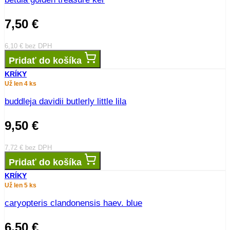
7,50
€
6,10
€
bez DPH
Pridať do košíka
KRÍKY
Už len 4 ks
buddleja davidii butlerly little lila
9,50
€
7,72
€
bez DPH
Pridať do košíka
KRÍKY
Už len 5 ks
caryopteris clandonensis haev. blue
6,50
€