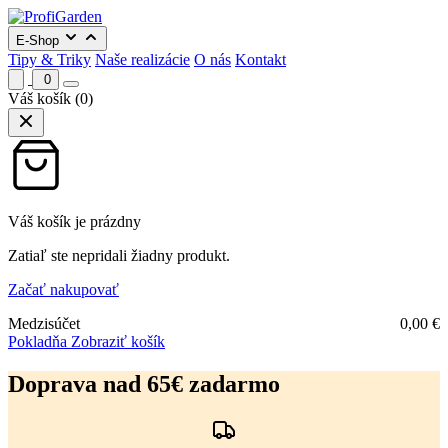
E-Shop
Tipy & Triky
Naše realizácie
O nás
Kontakt
0
Váš košík
(0)
Váš košík je prázdny
Zatiaľ ste nepridali žiadny produkt.
Začať nakupovať
Medzisúčet
0,00
€
Pokladňa
Zobraziť košík
Preskočiť
na
Doprava nad 65€ zadarmo
obsah