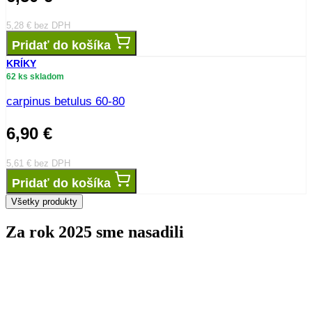
5,28
€
bez DPH
Pridať do košíka
KRÍKY
62 ks skladom
carpinus betulus 60-80
6,90
€
5,61
€
bez DPH
Pridať do košíka
Všetky produkty
Za rok 2025 sme nasadili
stromov
0