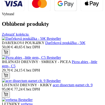
Vybrané
Oblúbené produkty
Zobraziť kolekciu
Bestseller
DARčEKOVé POUKážKY
Darčeková poukážka - 50€
50,00
€
40,65
€
bez DPH
Bestseller
IHLIčNATé DREVINY · SMREKY - PICEA
Picea abies ,,little
gem,, C5
29,70
€
24,15
€
bez DPH
Bestseller
LISTNATé DREVINY · KRíKY
acer dissectum garnet clt. 9
95,00
€
77,24
€
bez DPH
Bestseller
LETNIčKY
verbena