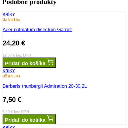
Podobné produkty
KRÍKY
Už len 1 ks
Acer palmatum disectum Garnet
24,20
€
19,67
€
bez DPH
Pridať do košíka
KRÍKY
Už len 5 ks
Berberis thunbergii Admiration 20-30,2L
7,50
€
6,10
€
bez DPH
Pridať do košíka
KRÍKY