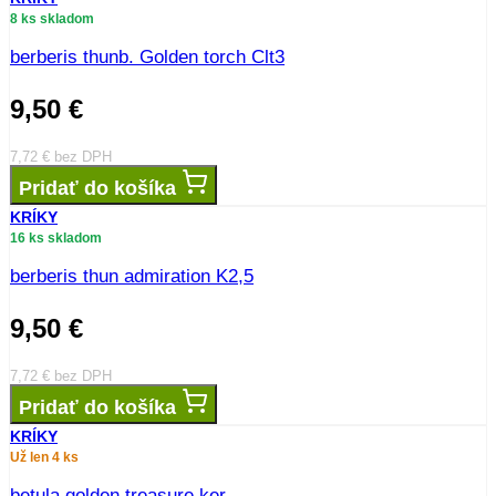
8 ks skladom
berberis thunb. Golden torch Clt3
9,50
€
7,72
€
bez DPH
Pridať do košíka
KRÍKY
16 ks skladom
berberis thun admiration K2,5
9,50
€
7,72
€
bez DPH
Pridať do košíka
KRÍKY
Už len 4 ks
betula golden treasure ker