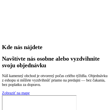
kríkov
0
trvaliek
0
Kde nás nájdete
Navštívte nás osobne alebo vyzdvihnite
svoju objednávku
Náš kamenný obchod je otvorený počas celého týždňa. Objednávku
z eshopu si môžete vyzdvihnúť priamo na predajni — bez čakania,
bez poplatku za dopravu.
Zobraziť na mape