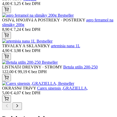
4,00
€
3,25
€
bez DPH
Bestseller
OSIVá, HNOJIVá A POSTREKY · POSTREKY
agro ferramol na
slimáky 200g
8,90
€
7,24
€
bez DPH
Bestseller
TRVALKY A SKLANIčKY
artemisia nana 1L
4,90
€
3,98
€
bez DPH
Bestseller
LISTNATé DREVINY · STROMY
Betula utilis 200-250
122,00
€
99,19
€
bez DPH
Bestseller
OKRASNé TRáVY
Carex sinensis ,GRAZIELLA,
5,00
€
4,07
€
bez DPH