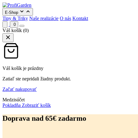
E-Shop
Tipy & Triky
Naše realizácie
O nás
Kontakt
0
Váš košík
(0)
Váš košík je prázdny
Zatiaľ ste nepridali žiadny produkt.
Začať nakupovať
Medzisúčet
Pokladňa
Zobraziť košík
Preskočiť
na
Doprava nad 65€ zadarmo
obsah