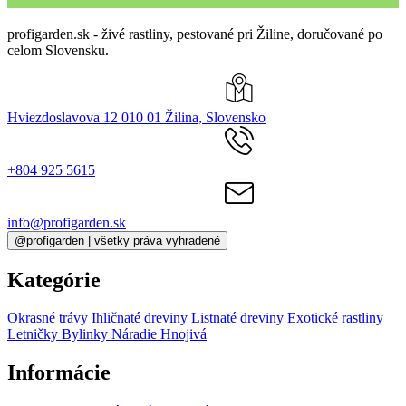
profigarden.sk - živé rastliny, pestované pri Žiline, doručované po
celom Slovensku.
Hviezdoslavova 12 010 01 Žilina, Slovensko
+804 925 5615
info@profigarden.sk
@profigarden | všetky práva vyhradené
Kategórie
Okrasné trávy
Ihličnaté dreviny
Listnaté dreviny
Exotické rastliny
Letničky
Bylinky
Náradie
Hnojivá
Informácie