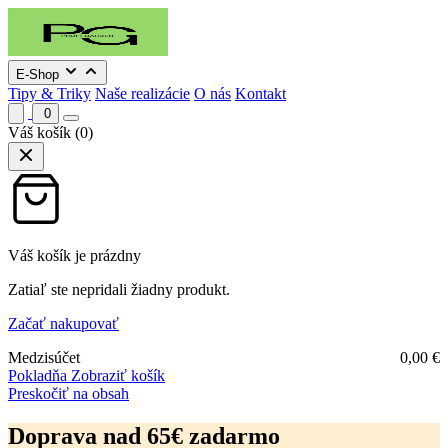
E-Shop
Tipy & Triky
Naše realizácie
O nás
Kontakt
0
Váš košík
(0)
Váš košík je prázdny
Zatiaľ ste nepridali žiadny produkt.
Začať nakupovať
Medzisúčet
0,00
€
Pokladňa
Zobraziť košík
Preskočiť na obsah
Doprava nad 65€ zadarmo