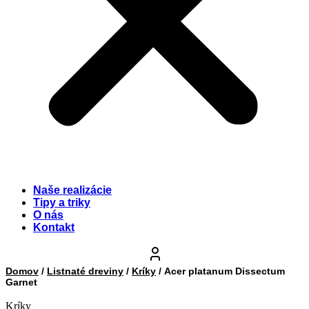
Naše realizácie
Tipy a triky
O nás
Kontakt
Domov
/
Listnaté dreviny
/
Kríky
/ Acer platanum Dissectum
Garnet
Kríky