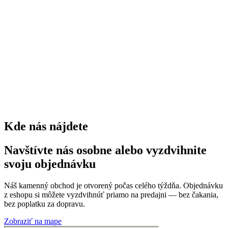
0
kríkov
0
trvaliek
0
Kde nás nájdete
Navštívte nás osobne alebo vyzdvihnite
svoju objednávku
Náš kamenný obchod je otvorený počas celého týždňa. Objednávku
z eshopu si môžete vyzdvihnúť priamo na predajni — bez čakania,
bez poplatku za dopravu.
Zobraziť na mape