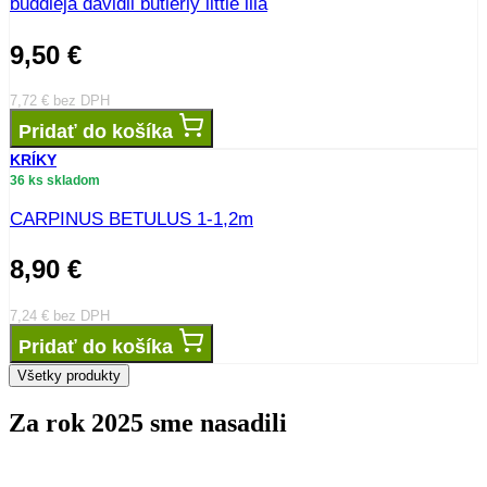
buddleja davidii butlerly little lila
9,50
€
7,72
€
bez DPH
Pridať do košíka
KRÍKY
36 ks skladom
CARPINUS BETULUS 1-1,2m
8,90
€
7,24
€
bez DPH
Pridať do košíka
Všetky produkty
Za rok 2025 sme nasadili
stromov