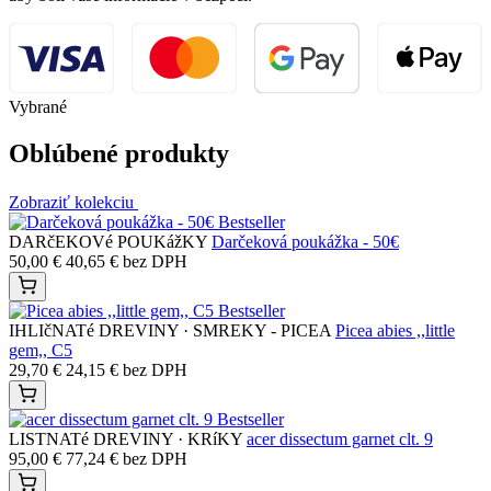
Vybrané
Oblúbené produkty
Zobraziť kolekciu
Bestseller
DARčEKOVé POUKážKY
Darčeková poukážka - 50€
50,00
€
40,65
€
bez DPH
Bestseller
IHLIčNATé DREVINY · SMREKY - PICEA
Picea abies ,,little
gem,, C5
29,70
€
24,15
€
bez DPH
Bestseller
LISTNATé DREVINY · KRíKY
acer dissectum garnet clt. 9
95,00
€
77,24
€
bez DPH