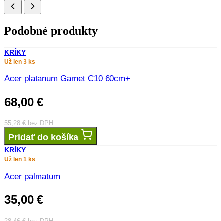
Podobné produkty
KRÍKY
Už len 3 ks
Acer platanum Garnet C10 60cm+
68,00
€
55,28
€
bez DPH
Pridať do košíka
KRÍKY
Už len 1 ks
Acer palmatum
35,00
€
28,46
€
bez DPH