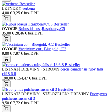
Bestseller
LETNIčKY
verbena
4,00
€
3,25
€
bez DPH
Bestseller
OVOCIE
Rubus idaeus ,Raspbeary,/C5
35,00
€
28,46
€
bez DPH
Bestseller
OVOCIE
Vaccinium cor. ,Bluegold, /C2
9,80
€
7,97
€
bez DPH
Bestseller
LISTNATé DREVINY · STROMY
cercis canadensis ruby falls
clt18 6-8
190,00
€
154,47
€
bez DPH
Bestseller
LISTNATé DREVINY · STáLOZELENé DREVINY
Euonymus
pulchesus susan ctl 3
9,50
€
7,72
€
bez DPH