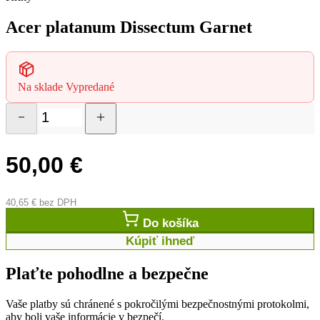
Acer platanum Dissectum Garnet
Na sklade
Vypredané
50,00
€
40,65
€
bez DPH
Do košíka
Kúpiť ihneď
Plaťte pohodlne a bezpečne
Vaše platby sú chránené s pokročilými bezpečnostnými protokolmi,
aby boli vaše informácie v bezpečí.