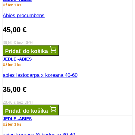
Už len 1 ks
Abies procumbens
45,00
€
36,59
€
bez DPH
Pridať do košíka
JEDLE -ABIES
Už len 1 ks
abies lasiocarpa x koreana 40-60
35,00
€
28,46
€
bez DPH
Pridať do košíka
JEDLE -ABIES
Už len 3 ks
abies koreana Silberlocke 30-40