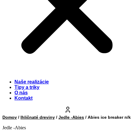
Naše realizácie
Tipy a triky
O nás
Kontakt
Domov
/
Ihličnaté dreviny
/
Jedle -Abies
/ Abies ice breaker n/k
Jedle -Abies