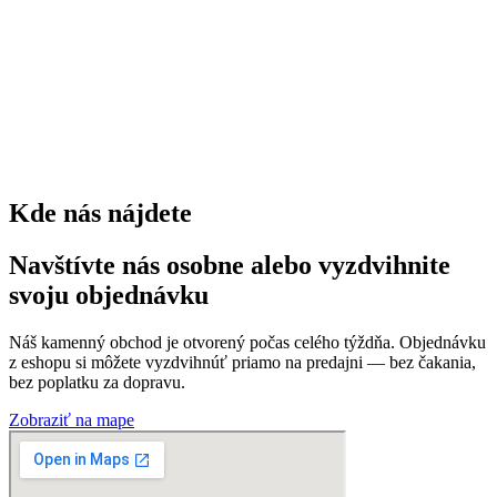
kríkov
0
trvaliek
0
Kde nás nájdete
Navštívte nás osobne alebo vyzdvihnite
svoju objednávku
Náš kamenný obchod je otvorený počas celého týždňa. Objednávku
z eshopu si môžete vyzdvihnúť priamo na predajni — bez čakania,
bez poplatku za dopravu.
Zobraziť na mape