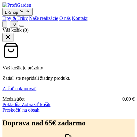
E-Shop
Tipy & Triky
Naše realizácie
O nás
Kontakt
0
Váš košík
(0)
Váš košík je prázdny
Zatiaľ ste nepridali žiadny produkt.
Začať nakupovať
Medzisúčet
0,00
€
Pokladňa
Zobraziť košík
Preskočiť na obsah
Doprava nad 65€ zadarmo