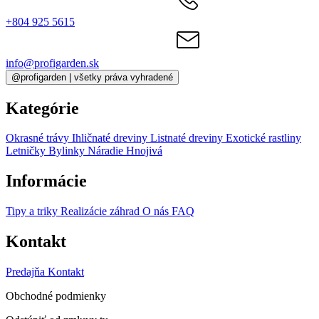
+804 925 5615
info@profigarden.sk
@profigarden | všetky práva vyhradené
Kategórie
Okrasné trávy
Ihličnaté dreviny
Listnaté dreviny
Exotické rastliny
Letničky
Bylinky
Náradie
Hnojivá
Informácie
Tipy a triky
Realizácie záhrad
O nás
FAQ
Kontakt
Predajňa
Kontakt
Obchodné podmienky