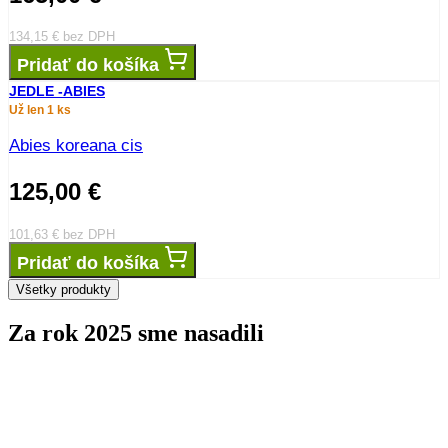
134,15
€
bez DPH
Pridať do košíka
JEDLE -ABIES
Už len 1 ks
Abies koreana cis
125,00
€
101,63
€
bez DPH
Pridať do košíka
Všetky produkty
Za rok 2025 sme nasadili
stromov
0