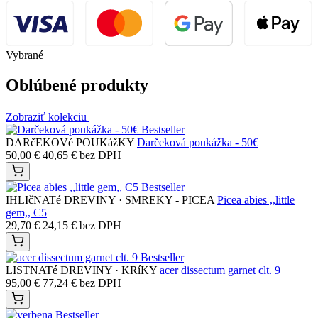
Vybrané
Oblúbené produkty
Zobraziť kolekciu
Bestseller
DARčEKOVé POUKážKY
Darčeková poukážka - 50€
50,00
€
40,65
€
bez DPH
Bestseller
IHLIčNATé DREVINY · SMREKY - PICEA
Picea abies ,,little
gem,, C5
29,70
€
24,15
€
bez DPH
Bestseller
LISTNATé DREVINY · KRíKY
acer dissectum garnet clt. 9
95,00
€
77,24
€
bez DPH
Bestseller