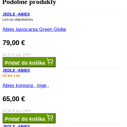
Podobné produkty
JEDLE -ABIES
Len na objednávku
Abies lasiocarpa Green Globe
79,00
€
64,23
€
bez DPH
Pridať do košíka
JEDLE -ABIES
Už len 1 ks
Abies koreana ,,Inge,,
65,00
€
52,85
€
bez DPH
Pridať do košíka
JEDLE -ABIES