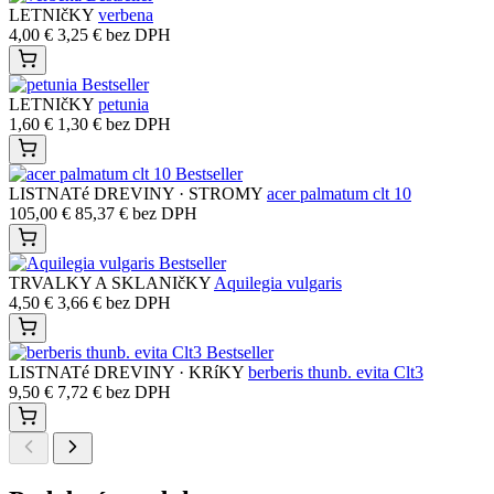
LETNIčKY
verbena
4,00
€
3,25
€
bez DPH
Bestseller
LETNIčKY
petunia
1,60
€
1,30
€
bez DPH
Bestseller
LISTNATé DREVINY · STROMY
acer palmatum clt 10
105,00
€
85,37
€
bez DPH
Bestseller
TRVALKY A SKLANIčKY
Aquilegia vulgaris
4,50
€
3,66
€
bez DPH
Bestseller
LISTNATé DREVINY · KRíKY
berberis thunb. evita Clt3
9,50
€
7,72
€
bez DPH